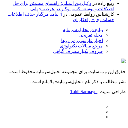
ربیع زاده
در
وکیل بین المللی؛ راهنمای مطمئن برای حل
اختلافات و توسعه کسب‌وکار در عرصه جهانی
کارشناس روابط عمومی
در
4 پیامد مرگبار حذف اطلاعات
حسابداری + راهکار آن
تبلیغ در تحلیل سرمایه
مجله تفریحی
اخبار فارسی رمزارزها
مرجع مقالات تکنولوژی
ظروف یکبارمصرف گیاهی
حقوق این وب سایت برای مجموعه تحلیل‌سرمایه محفوظ است.
نشر مطالب با ذکر نام «تحلیل‌سرمایه» بلامانع است.
طراحی سایت :
TahlilSarmaye