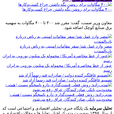
۴۰۰ مگاوات برای روشن نگه داشتن چراغ کسب‌وکار‌ها
معاون وزیر صمت، گفت: مقرر شد ۳۰۰ تا ۴۰۰ مگاوات به سهمیه
برق صنایع کوچک اضافه شود.
مصر وارد عمل شد/ سفر مقامات امنیتی به ریاض درباره
باب‌المندب
عبور از خط محاصره آمریکا / محموله یک میلیون یورویی به ایران
رسید
تصمیم غافلگیرکننده دولت / صادرات قند رسماً آزاد شد
مدنی‌زاده: روش فعلی قیمت‌گذاری دارو پاسخگو نیست | همتی:
محدودیت بانکی صادرکنندگان عراق رفع می‌شود
تحلیل سرمایه
یک پایگاه خبری–تحلیلی اقتصادی و اجتماعی است که
از سال ۱۳۹۷ به‌صورت متمرکز اخبار، تحلیل‌ها و مقالات اقتصادی و