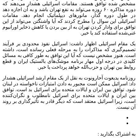
مشخص شده توافق هستند. مقامات اسرائیلی هشدار می‌دهند که
دوره مذاکره ۶۰ روزه می‌تواند به نفع تهران باشد و به آن اجازه دهد
در طول دوره گذار، مانورهای دیپلماتیک انجام دهد. مقامات
اسرائیلی این سوال را مطرح کردند که آیا واشنگتن می‌تواند از این
توافق برای وادار کردن تهران به از بین بردن یا کاهش ذخایر اورانیوم
غنی‌شده استفاده کند یا خیر.
یک مقام اسرائیلی اظهار داشت: اسرائیل نفوذ محدودی بر فرآیند
تصمیم‌گیری که مذاکرات را به مرحله فعلی رسانده است، داشته
است. هنوز مشخص نیست که آیا این توافق به طور کافی به مسائل
کلیدی در درجه اول مهار برنامه موشک‌های بالستیک ایران و قطع
روابط بین تهران و حزب‌الله خواهد پرداخت یا خیر.
روزنامه یدیعوت آحارونوت به نقل از یک مقام ارشد اسرائیلی هشدار
داد: اسرائیل ممکن است مجبور به دادن امتیازات ناخواسته در لبنان
شود. توافق بین ایران و ایالات متحده برای اسرائیل بد است. توافق
بین ایران و ایالات متحده برای اسرائیل نامطلوب و نگران‌کننده
است، زیرا اسرائیل معتقد است که دیگر قادر به تأثیرگذاری بر روند
آن نیست.
به اشتراک بگذارید :