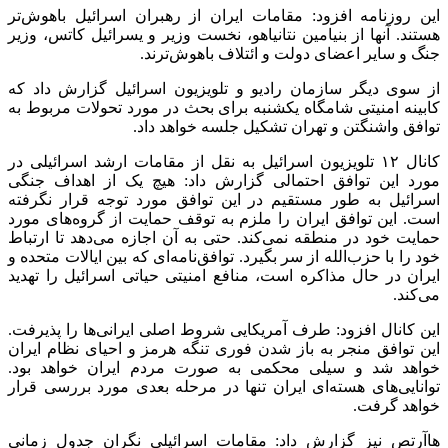
این روزنامه افزود: مقامات ایران از رهبران اسرائیل باهوش‌تر
هستند. آنها از بنیامین نتانیاهو، نخست وزیر و یسرائیل کاتس، وزیر
جنگ و سایر اعضای دولت و ائتلاف باهوش‌ترند.
از سوی دیگر سازمان رادیو و تلویزیون اسرائیل گزارش داد که
کابینه امنیتی شامگاه یکشنبه برای بحث در مورد تحولات مربوط به
توافق واشنگتن و تهران تشکیل جلسه خواهد داد.
کانال ۱۲ تلویزیون اسرائیل به نقل از مقامات ارشد اسرائیلی در
مورد این توافق احتمالی گزارش داد: هیچ یک از اهداف جنگی
اسرائیل به طور مستقیم در این توافق مورد توجه قرار نگرفته
است. این توافق ایران را ملزم به توقف حمایت از گروه‌های مورد
حمایت خود در منطقه نمی‌کند. حتی به آن اجازه می‌دهد تا ارتباط
خود را با حزب‌الله از سر بگیرد. توافق‌نامه‌ای که بین ایالات متحده و
ایران در حال مذاکره است، منافع امنیتی حیاتی اسرائیل را تهدید
می‌کند.
این کانال افزود: طرف آمریکایی شروط اصلی ایرانی‌ها را پذیرفت.
این توافق منجر به باز شدن فوری تنگه هرمز و احیای نظام ایران
خواهد شد و سیلی محکمی به صورت مردم ایران خواهد بود.
توانایی‌های هسته‌ای ایران تنها در مرحله بعدی مورد بررسی قرار
خواهد گرفت.
هاآرتص نیز گزارش داد: مقامات اسرائیلی نگران جدول زمانی