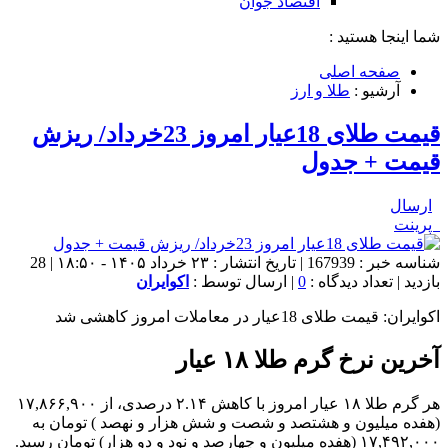
اقتصاد جوان
شما اینجا هستید :
صفحه اصلی
آرشیو :
طلا و ارز
قیمت طلای 18عیار امروز 23خرداد/ ریزش
قیمت + جدول
ارسال
پرینت
شناسه خبر : 167939 | تاریخ انتشار : ۲۳ خرداد ۱۴۰۵ - ۱۸:۵۰ | 28
بازدید | تعداد دیدگاه :
0
| ارسال توسط :
اکوایران
اکوایران: قیمت طلای 18عیار در معاملات امروز کاهشی شد
آخرین نرخ گرم طلا ۱۸ عیار
هر گرم طلا ۱۸ عیار امروز با کاهش ۲.۱۴ درصدی، از ۱۷,۸۶۶,۹۰۰
(هفده میلیون و هشتصد و شصت و شش هزار و نهصد ) تومان به
۱۷,۴۹۲,۰۰۰ (هفده میلیون و چهارصد و نود و دو هزار) تومان رسید.