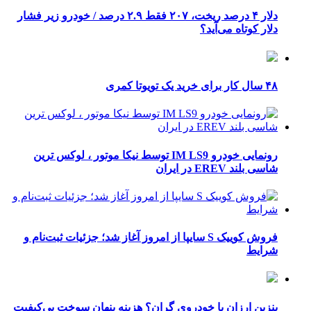
دلار ۴ درصد ریخت، ۲۰۷ فقط ۲.۹ درصد / خودرو زیر فشار
دلار کوتاه می‌آید؟
۴۸ سال کار برای خرید یک تویوتا کمری
رونمایی خودرو IM LS9 توسط نیکا موتور ، لوکس ترین
شاسی بلند EREV در ایران
فروش کوییک S سایپا از امروز آغاز شد؛ جزئیات ثبت‌نام و
شرایط
بنزین ارزان یا خودروی گران؟ هزینه پنهان سوخت بی‌کیفیت