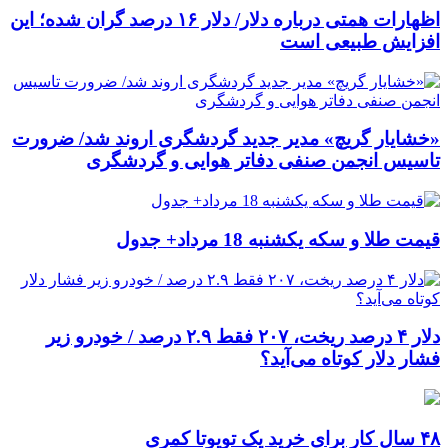
اظهارات همتی درباره دلار/ دلار ۱۶ درصد گران شده؛ این
افزایش طبیعی است
«خشایار گریچ» مدیر جدید گردشگری اروند شد/ ضرورت
تاسیس انجمن صنفی دفاتر هوایی و گردشگری
قیمت طلا و سکه یکشنبه 18 مرداد+ جدول
دلار ۴ درصد ریخت، ۲۰۷ فقط ۲.۹ درصد / خودرو زیر
فشار دلار کوتاه می‌آید؟
۴۸ سال کار برای خرید یک تویوتا کمری