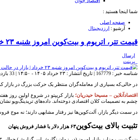
اقتصاد جوان
شما اینجا هستید :
صفحه اصلی
آرشیو :
ارزدیجیتال
قیمت تتر، اتریوم و بیت‌کوین امروز شنبه ۲۳ خرداد | بازار در حالت احتیاط
ارسال
پرینت
شناسه خبر : 167779 | تاریخ انتشار : ۲۳ خرداد ۱۴۰۵ - ۱۴:۵۰ | 33 بازدید | تعداد دیدگاه :
در حالی‌که بسیاری از معامله‌گران منتظر یک حرکت بزرگ در بازار کریپتو هستند، بیت‌کوین همچنان در محدوده ۶۳ هزار دل
اقتصادآنلاین – مسیحا حیدریان؛
چشم به تصمیمات کلان اقتصادی دوخته‌اند. داده‌های تریدینگ‌ویو نشان می‌دهد BTC در حوالی ۶۳ هزار و ۵۰۰ دلار در نوسان است؛ رشدی ملایم، اما بدون قدرت شکست 
در سمت دیگر بازار، آلت‌کوین‌ها نیز رفتار مشابهی دارند؛ نه موج ف
تثبیت بالای بیت‌کوین
۶۳ هزار دلار با فشار فروش پنهان