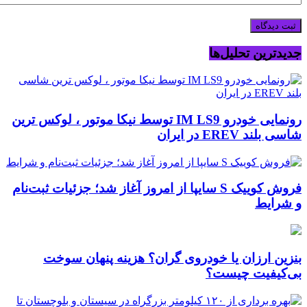
جدیدترین تحلیل‌ها
رونمایی خودرو IM LS9 توسط نیکا موتور ، لوکس ترین
شاسی بلند EREV در ایران
فروش کوییک S سایپا از امروز آغاز شد؛ جزئیات ثبت‌نام
و شرایط
بنزین ارزان یا خودروی گران؟ هزینه پنهان سوخت
بی‌کیفیت چیست؟