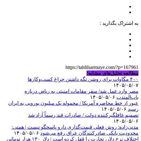
به اشتراک بگذارید :
https://tahlilsarmaye.com/?p=167961
مطالعه تحلیل‌های مشابه؛
۴۰۰ مگاوات برای روشن نگه داشتن چراغ کسب‌وکار‌ها
۱۴۰۵/۰۵/۰۷
مصر وارد عمل شد/ سفر مقامات امنیتی به ریاض درباره
باب‌المندب
۱۴۰۵/۰۵/۰۶
عبور از خط محاصره آمریکا / محموله یک میلیون یورویی به ایران
رسید
۱۴۰۵/۰۵/۰۶
تصمیم غافلگیرکننده دولت / صادرات قند رسماً آزاد شد
۱۴۰۵/۰۵/۰۶
مدنی‌زاده: روش فعلی قیمت‌گذاری دارو پاسخگو نیست | همتی:
محدودیت بانکی صادرکنندگان عراق رفع می‌شود
۱۴۰۵/۰۵/۰۶
اختلاف نرخ دلار، تجارت را قفل کرده است | دلار ۱۳۰ هزار تومانی