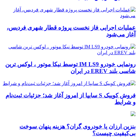
عملیات اجرایی فاز نخست پروژه قطار شهری فردیس،
آغاز می‌شود
رونمایی خودرو IM LS9 توسط نیکا موتور ، لوکس ترین
شاسی بلند EREV در ایران
فروش کوییک S سایپا از امروز آغاز شد؛ جزئیات ثبت‌نام
و شرایط
بنزین ارزان یا خودروی گران؟ هزینه پنهان سوخت
بی‌کیفیت چیست؟