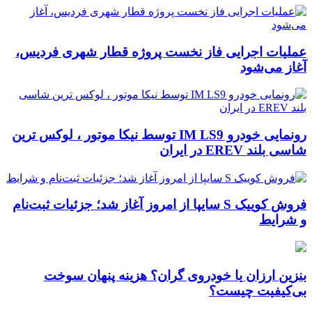
عملیات اجرایی فاز نخست پروژه قطار شهری فردیس،
آغاز می‌شود
رونمایی خودرو IM LS9 توسط نیکا موتور ، لوکس ترین
شاسی بلند EREV در ایران
فروش کوییک S سایپا از امروز آغاز شد؛ جزئیات ثبت‌نام
و شرایط
بنزین ارزان یا خودروی گران؟ هزینه پنهان سوخت
بی‌کیفیت چیست؟