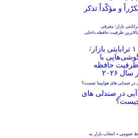
راً و مؤکّداً تذکر
غول‌های ۱ ترابایتی بازار/
شی‌هایی با
 ظرفیت حافظه
ال ۲۰۲۶
آبی در صندلی های
 چیست؟
 عمومی » انتخاب بازار به