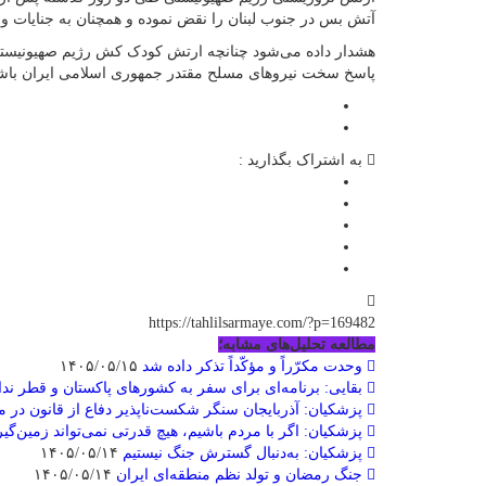
آتش بس در جنوب لبنان را نقض نموده و همچنان به جنایات و 
هشدار داده می‌شود چنانچه ارتش کودک کش رژیم صهیونیستی ب
پاسخ سخت نیروهای مسلح مقتدر جمهوری اسلامی ایران باش
به اشتراک بگذارید :
https://tahlilsarmaye.com/?p=169482
مطالعه تحلیل‌های مشابه؛
وحدت مکرّراً و مؤکّداً تذکر داده شد
۱۴۰۵/۰۵/۱۵
بقایی: برنامه‌ای برای سفر به کشورهای پاکستان و قطر ندا
پزشکیان: آذربایجان سنگر شکست‌ناپذیر دفاع از قانون در 
پزشکیان: اگر با مردم باشیم، هیچ قدرتی نمی‌تواند زمین‌گیر
پزشکیان: به‌دنبال گسترش جنگ نیستیم
۱۴۰۵/۰۵/۱۴
جنگ رمضان و تولد نظم منطقه‌ای ایران
۱۴۰۵/۰۵/۱۴