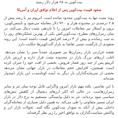
صعود قیمت بیت‌کوین پس از اعلام توافق ایران و آمریکا
روند مثبت تنها به بیت‌کوین محدود نمانده است. اتریوم نیز با رشد بیش از
۲.۵ درصدی در محدوده هزار و ۷۲۰ دلار معامله می‌شود و بایننس‌کوین،
ترون و استلار نیز معاملات امروز را با بازدهی مثبت دنبال می‌کنند. در
میان رمزارز‌های مطرح، بیت‌کوین‌کش یکی از بهترین عملکرد‌های روز را
به ثبت رسانده و بیش از ۴ درصد افزایش قیمت داشته است؛ این روند
صعودی از بازگشت نسبی تقاضا به بازار آلت‌کوین‌ها حکایت دارد.
نقشه حرارتی بازار رمزارز‌ها نیز تصویری عمدتاً سبز را نشان می‌دهد.
اغلب ارز‌های بزرگ بازار در محدوده مثبت قرار دارند و ارزش بازار
کریپتو پس از چند روز فشار فروش، بخشی از افت خود را جبران کرده
است. همچنین، افزایش حجم معاملات در بازار جهانی نشان می‌دهد
بخشی از سرمایه‌گذاران بار دیگر به آینده کوتاه‌مدت این بازار امیدوار
شده‌اند.
با این تفاسیر، نکته مهم بازار امروز واگرایی قابل توجه میان تتر و سایر
رمزارزهاست. در حالی که اکثر ارز‌های دیجیتال از کاهش تنش‌های
سیاسی سود برده‌اند، تتر به دلیل وابستگی مستقیم به نرخ دلار در بازار
ایران مسیر متفاوتی را طی می‌کند. به همین دلیل بسیاری از معامله‌گران
داخلی بیش از آنکه به نمودار بیت‌کوین نگاه کنند، تحولات بازار ارز و
واکنش سیاست‌گذاران به توافق اخیر را زیر نظر گرفته‌اند.