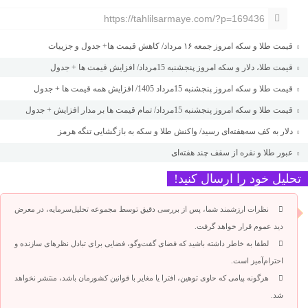
https://tahlilsarmaye.com/?p=169436
قیمت طلا و سکه امروز جمعه ۱۶ مرداد/ کاهش قیمت ها+ جدول و جزییات
قیمت طلا، دلار و سکه امروز پنجشنبه 15مرداد/ افزایش قیمت ها + جدول
قیمت طلا و سکه امروز پنجشنبه 15مرداد 1405/ افزایش همه قیمت ها + جدول
قیمت طلا و سکه امروز پنجشنبه 15مرداد/ تمام قیمت ها بر مدار افزایش + جدول
دلار به کف سه‌هفته‌ای رسید/ واکنش طلا و سکه به بازگشایی تنگه هرمز
عبور طلا و نقره از سقف چند هفته‌ای
تحلیل خود را ارسال کنید!
نظرات ارزشمند شما، پس از بررسی دقیق توسط مجموعه تحلیل‌سرمایه، در معرض
دید عموم قرار خواهد گرفت.
لطفا به خاطر داشته باشید که فضای گفت‌وگو، فضایی برای تبادل نظرهای سازنده و
احترام‌آمیز است.
هرگونه پیامی که حاوی توهین، افترا یا مغایر با قوانین کشورمان باشد، منتشر نخواهد
شد.