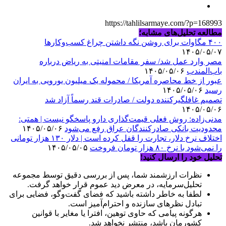
https://tahlilsarmaye.com/?p=168993
مطالعه تحلیل‌های مشابه؛
۴۰۰ مگاوات برای روشن نگه داشتن چراغ کسب‌وکار‌ها
۱۴۰۵/۰۵/۰۷
مصر وارد عمل شد/ سفر مقامات امنیتی به ریاض درباره
باب‌المندب
۱۴۰۵/۰۵/۰۶
عبور از خط محاصره آمریکا / محموله یک میلیون یورویی به ایران
رسید
۱۴۰۵/۰۵/۰۶
تصمیم غافلگیرکننده دولت / صادرات قند رسماً آزاد شد
۱۴۰۵/۰۵/۰۶
مدنی‌زاده: روش فعلی قیمت‌گذاری دارو پاسخگو نیست | همتی:
محدودیت بانکی صادرکنندگان عراق رفع می‌شود
۱۴۰۵/۰۵/۰۶
اختلاف نرخ دلار، تجارت را قفل کرده است | دلار ۱۳۰ هزار تومانی
را نمی‌شود با نرخ ۸۰ هزار تومان فروخت
۱۴۰۵/۰۵/۰۵
تحلیل خود را ارسال کنید!
نظرات ارزشمند شما، پس از بررسی دقیق توسط مجموعه
تحلیل‌سرمایه، در معرض دید عموم قرار خواهد گرفت.
لطفا به خاطر داشته باشید که فضای گفت‌وگو، فضایی برای
تبادل نظرهای سازنده و احترام‌آمیز است.
هرگونه پیامی که حاوی توهین، افترا یا مغایر با قوانین
کشورمان باشد، منتشر نخواهد شد.