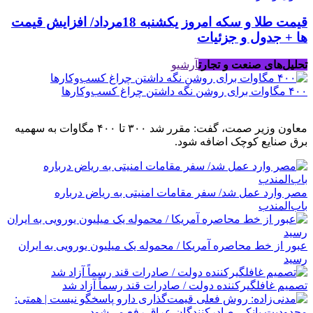
قیمت طلا و سکه امروز یکشنبه 18مرداد/ افزایش قیمت
ها + جدول و جزئیات
تحلیل‌های صنعت و تجارت
آرشیو
۴۰۰ مگاوات برای روشن نگه داشتن چراغ کسب‌وکار‌ها
معاون وزیر صمت، گفت: مقرر شد ۳۰۰ تا ۴۰۰ مگاوات به سهمیه
برق صنایع کوچک اضافه شود.
مصر وارد عمل شد/ سفر مقامات امنیتی به ریاض درباره
باب‌المندب
عبور از خط محاصره آمریکا / محموله یک میلیون یورویی به ایران
رسید
تصمیم غافلگیرکننده دولت / صادرات قند رسماً آزاد شد