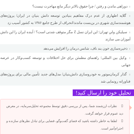
دوراهی ماندن و رفتن / چرا حقوق بالاتر دیگر مانع مهاجرت نیست؟
گلایه اطهاری از عدم درک مفاهیم بنیادین توسعه دانش بنیان در ایران/ پروژه‌های
هوشمندسازی شهری در بن‌بست ماندند/انحراف از طرح جامع ۱۳۸۶ به کشور آسیب زد
سیلیکن ولیِ تهران؛ این ایران نسل Z مگر متوقف شدنی است؟ / آینده ایران را این دانش
آموزان می سازند
ذخیره‌سازی خون بند ناف، شانس درمان را افزایش می‌دهد
وکیل بین المللی؛ راهنمای مطمئن برای حل اختلافات و توسعه کسب‌وکار در عرصه
جهانی
گذار کرمان‌موتور به خودروسازی دانش‌بنیان/ مدل‌های جدید تأمین مالی برای پروژه‌های
فناورانه رونمایی شد
تحلیل خود را ارسال کنید!
نظرات ارزشمند شما، پس از بررسی دقیق توسط مجموعه تحلیل‌سرمایه، در معرض
دید عموم قرار خواهد گرفت.
لطفا به خاطر داشته باشید که فضای گفت‌وگو، فضایی برای تبادل نظرهای سازنده و
احترام‌آمیز است.