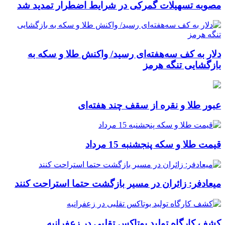
مصوبه تسهیلات گمرکی در شرایط اضطرار تمدید شد
دلار به کف سه‌هفته‌ای رسید/ واکنش طلا و سکه به
بازگشایی تنگه هرمز
عبور طلا و نقره از سقف چند هفته‌ای
قیمت طلا و سکه پنجشنبه 15 مرداد
میعادفر: زائران در مسیر بازگشت حتما استراحت کنند
کشف کارگاه تولید بوتاکس تقلبی در زعفرانیه