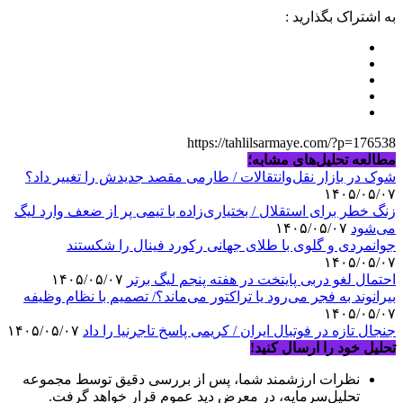
به اشتراک بگذارید :
https://tahlilsarmaye.com/?p=176538
مطالعه تحلیل‌های مشابه؛
شوک در بازار نقل‌وانتقالات / طارمی مقصد جدیدش را تغییر داد؟
۱۴۰۵/۰۵/۰۷
زنگ خطر برای استقلال / بختیاری‌زاده با تیمی پر از ضعف وارد لیگ
می‌شود
۱۴۰۵/۰۵/۰۷
جوانمردی و گلوی با طلای جهانی رکورد فینال را شکستند
۱۴۰۵/۰۵/۰۷
احتمال لغو دربی پایتخت در هفته پنجم لیگ برتر
۱۴۰۵/۰۵/۰۷
بیرانوند به فجر می‌رود یا تراکتور می‌ماند؟/ تصمیم با نظام وظیفه
۱۴۰۵/۰۵/۰۷
جنجال تازه در فوتبال ایران / کریمی پاسخ تاجرنیا را داد
۱۴۰۵/۰۵/۰۷
تحلیل خود را ارسال کنید!
نظرات ارزشمند شما، پس از بررسی دقیق توسط مجموعه
تحلیل‌سرمایه، در معرض دید عموم قرار خواهد گرفت.