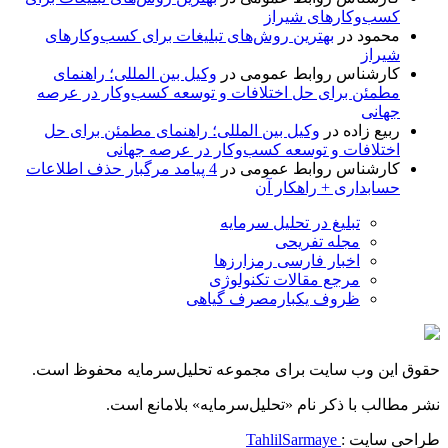
کسب‌وکارهای شیراز
محمود
در
بهترین روش‌های تبلیغات برای کسب‌وکارهای
شیراز
کارشناس روابط عمومی
در
وکیل بین المللی؛ راهنمای
مطمئن برای حل اختلافات و توسعه کسب‌وکار در عرصه
جهانی
ربیع زاده
در
وکیل بین المللی؛ راهنمای مطمئن برای حل
اختلافات و توسعه کسب‌وکار در عرصه جهانی
کارشناس روابط عمومی
در
4 پیامد مرگبار حذف اطلاعات
حسابداری + راهکار آن
تبلیغ در تحلیل سرمایه
مجله تفریحی
اخبار فارسی رمزارزها
مرجع مقالات تکنولوژی
ظروف یکبارمصرف گیاهی
حقوق این وب سایت برای مجموعه تحلیل‌سرمایه محفوظ است.
نشر مطالب با ذکر نام «تحلیل‌سرمایه» بلامانع است.
طراحی سایت :
TahlilSarmaye