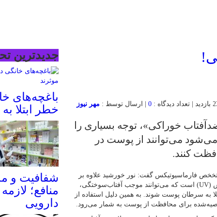
ی!
جدیدترین تحل
باغچه‌های خ
0
| ارسال توسط :
مهر نیوز
خطر ابتلا به 
دآفتاب خوراکی»، توجه بسیاری را
می‌شود می‌توانند از پوست در
فظت کنند.
 متخخص فارماسیوتیکس گفت: نور خورشید علاوه بر
شفافیت و م
فوایدی مانند کمک به تولید ویتامین D، حاوی پرتوهای فرابنفش (UV) است که می‌توانند موجب آفتاب‌سوختگی،
منافع؛ لازمه
ا به سرطان پوست شوند. به همین دلیل استفاده از
دارویی
صیه‌شده برای محافظت از پوست به شمار می‌رود.