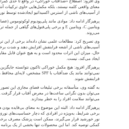
وی افزود: اصطلاح «ضدآفتاب خوراکی» در واقع تا حدی گمراه
معنای واقعی کلمه نیستند، بلکه مکمل‌هایی حاوی ترکیبات 
از آسیب‌های ناشی از استرس اکسیداتیو ایجادشده توسط نور
پرهیزگار ادامه داد: موادی مانند پلی‌پودیوم لوکوتوموس (عص
ویتامین C، ویتامین E و برخی پلی‌فنول‌های گیاهی
می‌روند.
وی تصریح کرد: مطالعات علمی نشان داده‌اند برخی از این ترک
آسیب‌های ناشی از اشعه فرابنفش افزایش دهند و شدت برخی 
حال، میزان این اثرات محدود است و به هیچ عنوان قابل مقا
ایجاد می‌کند، نیست.
پرهیزگار افزود: هیچ مکمل خوراکی تاکنون نتوانسته جایگز
نمی‌توانند مانند یک ضدآفتاب با SPF 
فرابنفش شوند.
به گفته وی، متأسفانه برخی تبلیغات فضای مجازی این تصور 
می‌توان بدون نگرانی ساعت‌ها در معرض آفتاب قرار گرفت. چ
می‌توانند سلامت افراد را به خطر بیندازند.
پرهیزگار ادامه داد: البته این موضوع به معنای بی‌فایده بو
برخی شرایط، به‌ویژه در افرادی که دچار حساسیت‌های نوری
نور خورشید قرار می‌گیرند، ممکن است پزشک مصرف برخی مک
کمکی توصیه کند. اما این محصولات تنها بخشی از یک برنام