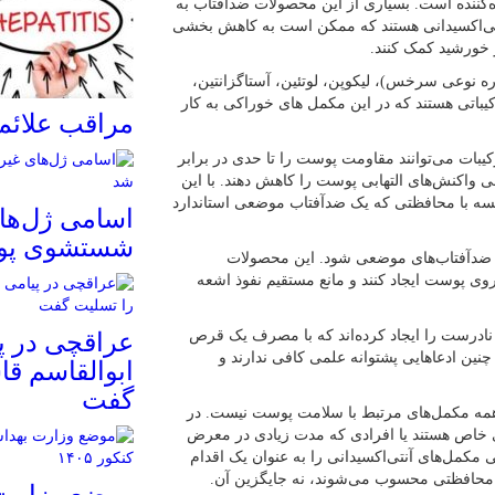
‌کننده است. بسیاری از این محصولات ضدآفتاب به
آنتی‌اکسیدانی هستند که ممکن است به کاهش بخشی
 خورشید کمک کنند.
اره نوعی سرخس)، لیکوپن، لوتئین، آستاگزانتین،
 از جمله ترکیباتی هستند که در این مکمل های خوراکی به کار
مراقب علائم 
یبات می‌توانند مقاومت پوست را تا حدی در برابر
واکنش‌های التهابی پوست را کاهش دهند. با این
یسه با محافظتی که یک ضدآفتاب موضعی استاندارد
اسامی ژل‌ها
شستشوی پو
ین ضدآفتاب‌های موضعی شود. این محصولات
مشخص، لایه‌ای محافظ روی پوست ایجاد کنند و مانع مستقیم نفوذ اشعه
نادرست را ایجاد کرده‌اند که با مصرف یک قرص
عراقچی در 
نین ادعاهایی پشتوانه علمی کافی ندارند و
ابوالقاسم قا
گفت
دن همه مکمل‌های مرتبط با سلامت پوست نیست. در
 خاص هستند یا افرادی که مدت زیادی در معرض
مل‌های آنتی‌اکسیدانی را به عنوان یک اقدام
ه محافظتی محسوب می‌شوند، نه جایگزین آن.
موضع وزارت 