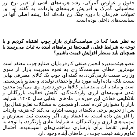
حقوق و عوارض گمرکی، رشد هزینه‌های ناشی از تغییر نرخ ارز
محاسباتی گمرک و افزایش هزینه‌های واردات. به گفته او، این
تحولات هم‌زمان با دوره جنگ رخ داده‌اند اما ریشه اصلی آنها در
سیاست‌های داخلی بوده است.
به نظر شما کجا در سیاست‌گذاری بازار چوب اشتباه کردیم و با
توجه به شرایط فعلی، قیمت‌ها در ماه‌های آینده به ثبات می‌رسند یا
همچنان باید منتظر افزایش قیمت باشیم؟
عضو هیئت‌مدیره انجمن صنفی کارفرمایان صنایع چوب معتقد است
مهم‌ترین خطای سیاست‌گذاری به نحوه مدیریت بازار از سوی
وزارت صمت بازمی‌گردد. به گفته او، چوب یک کالای مصرفی نهایی
نیست بلکه ماده اولیه مورد نیاز واحدهای تولیدی و صنایع پایین‌دستی
است و نباید با آن مانند سایر کالاها برخورد شود. وی می‌گوید محدود
شدن سهمیه‌های ارزی واردکنندگان، کاهش فعالیت بازرگانان و
بلاتکلیفی فعالان این حوزه در ماه‌های ابتدایی سال ۱۴۰۵، شرایط
بازار را دشوارتر کرده است. او همچنین به مشکلات نقل‌وانتقال پول
پس از تحریم برخی بانک‌های روسیه اشاره می‌کند که هزینه واردات
را افزایش داده است. به اعتقاد وی، اگر وضعیت ثبت سفارش و
سهمیه‌های ارزی واردکنندگان به شرایط عادی بازنگردد، با توجه به
افزایش تقاضا برای بازسازی ساختمان‌های آسیب‌دیده، احتمال
تداوم رشد قیمت چوب در ماه‌های آینده وجود دارد.