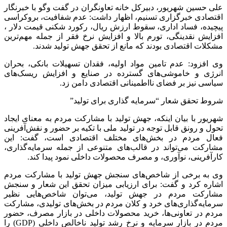
علی حسین شهریور، دبیرکل خانه تعاونگران در گفت وگو با خبرنگار
اقتصادی خبرگزاری تسنیم، اظهار داشت: عدم شفافیت، بروکراسی
پیچیده، فساد اداری، سقوط ارزش ریال، رکورد شکنی قیمت دلار ،
افزایش نقدینگی، تورم بالا و افزایش نرخ فقر از جمله مهم‌ترین
مشکلات اقتصادی بودند که مانع از تحقق جهش تولید شدند.
وی افزود: عدم تامین مواد اولیه، فقدان تسهیلات بانکی، بحران
انرژی و خاموشی‌های گسترده در صنایع و افزایش ریسک‌های
سیاسی نیز بر فضای نااطمینانی اقتصادی دامن زد.
شروط تحقق شعار “سرمایه گذاری برای تولید”
شهریور با بیان اینکه، جهش تولید با مشارکت مردم به معنای ایجاد
تحول و رونق قابل توجه در تولید ملی با تکیه بر حضور و نقش‌آفرینی
فعال مردم در بخش‌های مختلف اقتصادی است، گفت: این
مشارکت می‌تواند در قالب‌های متنوعی از جمله سرمایه‌گذاری،
کارآفرینی، نوآوری، و مصرف محصولات داخلی نمود پیدا کند.
وی به برخی از شاخص‌های سنجش جهش تولید با مشارکت مردم
اشاره کرد و گفت: برای ارزیابی میزان تحقق این شعار و سنجش
مشارکت مردم در جهش تولید، می‌توان شاخص‌هایی نظیر
سرمایه‌گذاری‌های خرد و کلان مردم در بخش‌های تولیدی، مشارکت
مردم در تعاونی‌ها، خرید محصولات داخلی در بازار مصرف، حضور
مردم در بازار سرمایه و نرخ رشد تولید ناخالص داخلی (GDP) را