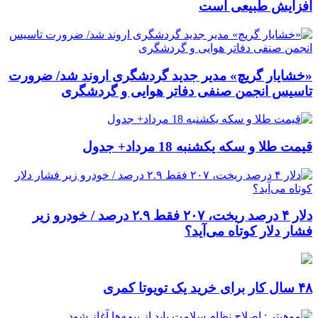
افزایش طبیعی است
«خشایار گریچ» مدیر جدید گردشگری اروند شد/ ضرورت
تاسیس انجمن صنفی دفاتر هوایی و گردشگری
قیمت طلا و سکه یکشنبه 18 مرداد+ جدول
دلار ۴ درصد ریخت، ۲۰۷ فقط ۲.۹ درصد / خودرو زیر
فشار دلار کوتاه می‌آید؟
۴۸ سال کار برای خرید یک تویوتا کمری