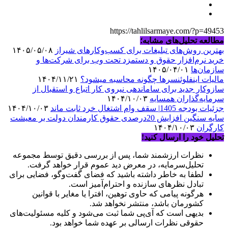
https://tahlilsarmaye.com/?p=49453
مطالعه تحلیل‌های مشابه؛
بهترین روش‌های تبلیغات برای کسب‌وکارهای شیراز
۱۴۰۵/۰۵/۰۸
خرید نرم‌افزار حقوق و دستمزد تحت وب برای شرکت‌ها و
سازمان‌ها
۱۴۰۵/۰۴/۰۱
مالیات اینفلوئنسرها چگونه محاسبه میشود؟
۱۴۰۴/۱۱/۲۱
سازوکار جدید برای ساماندهی نیروی کار اتباع و استقبال از
سرمایه‌گذاران همسایه
۱۴۰۴/۱۰/۰۳
جزئیات بودجه 1405| سقف وام اشتغال خرد ثابت ماند
۱۴۰۴/۱۰/۰۳
سایه سنگین افزایش 20درصدی حقوق کارمندان دولت بر معیشت
کارگران
۱۴۰۴/۱۰/۰۳
تحلیل خود را ارسال کنید!
نظرات ارزشمند شما، پس از بررسی دقیق توسط مجموعه
تحلیل‌سرمایه، در معرض دید عموم قرار خواهد گرفت.
لطفا به خاطر داشته باشید که فضای گفت‌وگو، فضایی برای
تبادل نظرهای سازنده و احترام‌آمیز است.
هرگونه پیامی که حاوی توهین، افترا یا مغایر با قوانین
کشورمان باشد، منتشر نخواهد شد.
بدیهی است که آی‌پی شما ثبت می‌شود و کلیه مسئولیت‌های
حقوقی نظرات ارسالی بر عهده شما خواهد بود.