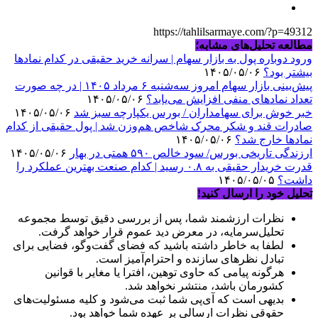
https://tahlilsarmaye.com/?p=49312
مطالعه تحلیل‌های مشابه؛
ورود دوباره پول به بازار سهام | سرانه خرید حقیقی در کدام نماد‌ها
بیشتر بود؟
۱۴۰۵/۰۵/۰۶
پیش‌بینی بازار سهام امروز سه‌شنبه ۶ مرداد ۱۴۰۵ | در چه صورت
تعداد نماد‌های منفی افزایش می‌یابد؟
۱۴۰۵/۰۵/۰۶
خبر خوش برای سهامداران / بورس یکپارچه سبز شد
۱۴۰۵/۰۵/۰۶
صادرات قند و شکر محرک شاخص هم‌وزن شد | پول حقیقی از کدام
نماد‌ها خارج شد؟
۱۴۰۵/۰۵/۰۶
ارزندگی تاریخی بورس/ سود خالص ۵۹۰ همتی در بهار
۱۴۰۵/۰۵/۰۶
قدرت خریدار حقیقی به ۰.۸ رسید | کدام صنعت بهترین عملکرد را
داشت؟
۱۴۰۵/۰۵/۰۵
تحلیل خود را ارسال کنید!
نظرات ارزشمند شما، پس از بررسی دقیق توسط مجموعه
تحلیل‌سرمایه، در معرض دید عموم قرار خواهد گرفت.
لطفا به خاطر داشته باشید که فضای گفت‌وگو، فضایی برای
تبادل نظرهای سازنده و احترام‌آمیز است.
هرگونه پیامی که حاوی توهین، افترا یا مغایر با قوانین
کشورمان باشد، منتشر نخواهد شد.
بدیهی است که آی‌پی شما ثبت می‌شود و کلیه مسئولیت‌های
حقوقی نظرات ارسالی بر عهده شما خواهد بود.