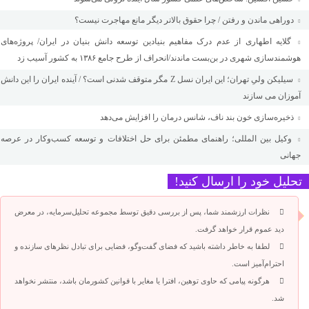
دوراهی ماندن و رفتن / چرا حقوق بالاتر دیگر مانع مهاجرت نیست؟
گلایه اطهاری از عدم درک مفاهیم بنیادین توسعه دانش بنیان در ایران/ پروژه‌های
هوشمندسازی شهری در بن‌بست ماندند/انحراف از طرح جامع ۱۳۸۶ به کشور آسیب زد
سیلیکن ولیِ تهران؛ این ایران نسل Z مگر متوقف شدنی است؟ / آینده ایران را این دانش
آموزان می سازند
ذخیره‌سازی خون بند ناف، شانس درمان را افزایش می‌دهد
وکیل بین المللی؛ راهنمای مطمئن برای حل اختلافات و توسعه کسب‌وکار در عرصه
جهانی
تحلیل خود را ارسال کنید!
نظرات ارزشمند شما، پس از بررسی دقیق توسط مجموعه تحلیل‌سرمایه، در معرض
دید عموم قرار خواهد گرفت.
لطفا به خاطر داشته باشید که فضای گفت‌وگو، فضایی برای تبادل نظرهای سازنده و
احترام‌آمیز است.
هرگونه پیامی که حاوی توهین، افترا یا مغایر با قوانین کشورمان باشد، منتشر نخواهد
شد.