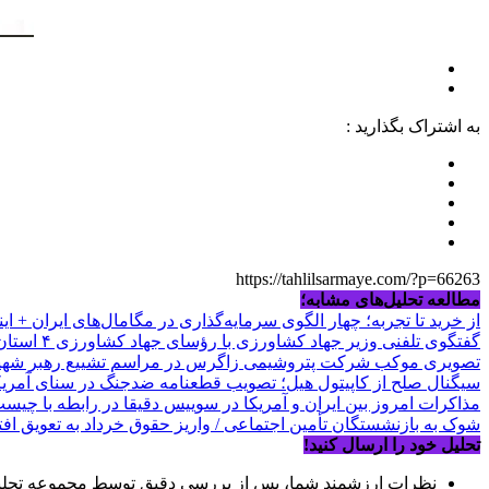
به اشتراک بگذارید :
https://tahlilsarmaye.com/?p=66263
مطالعه تحلیل‌های مشابه؛
از خرید تا تجربه؛ چهار الگوی سرمایه‌گذاری در مگامال‌های ایران + ای
گفتگوی تلفنی وزیر جهاد کشاورزی با رؤسای جهاد کشاورزی ۴ استان/ امنیت غذایی در سراسر کشور برقرار است
تصویری موکب شرکت پتروشیمی زاگرس در مراسم تشییع رهبر شهید 
سیگنال صلح از کاپیتول هیل؛ تصویب قطعنامه ضدجنگ در سنای آمریکا
مذاکرات امروز بین ایران و آمریکا در سوییس دقیقا در رابطه با چیس
شوک به بازنشستگان تأمین اجتماعی / واریز حقوق خرداد به تعویق افت
تحلیل خود را ارسال کنید!
نظرات ارزشمند شما، پس از بررسی دقیق توسط مجموعه تحلیل