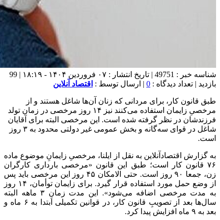
شناسه خبر : 49751 | تاریخ انتشار : ۰۷ فروردین ۱۴۰۴ - ۱۸:۱۹ | 99
بازدید | تعداد دیدگاه :
0
| ارسال توسط :
اقتصاد آنلاین
طبق قانون کار، برای مردانی که زنان آن‌ها شاغل هستند و از
مرخصیِ زایمان استفاده می‌کنند نیز ۱۴ روز مرخصی در زمان تولد
فرزندشان در نظر گرفته شده است. این مرخصی البته برای آقایان
شاغل در قوای سه‌گانه و بخش عمومی غیر دولتی محدود به ۳ روز
است.
به گزارش اقتصادآنلاین به نقل از ایلنا، مرخصیِ زایمانِ موضوع ماده
۷۶ قانون کار است؛ طبق این قانون «مرخصی بارداری کارگران
زن، جمعا ۹۰ روز است. حتی الامکان ۴۵ روز این مرخصی باید پس
از وضع حمل مورد استفاده قرار گیرد. برای زایمان توأمان، ۱۴ روز
به مدت مرخصی اضافه می‌شود». این مدت زمانِ ۳ ماهه البته
سال‌ها بعد از تصویبِ قانون کار، در قوانین تکمیلی ابتدا به ۶ ماه و
بعد به ۹ ماه افزایش پیدا کرد.