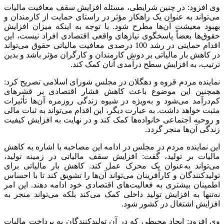
وی افزود: در چنین شرایطی، مسئله افزایش سقف معافیت مالیات
می‌تواند به عنوان یک راهکار مؤثر در راستای حمایت از کارمندان و
بهبود معیشت آن‌ها مطرح شود. با توجه به اینکه میزان افزایش
حقوق‌ها بعضاً پاسخگوی نیازهای واقعی اقتصادی افراد نیست، این
اقدام حمایتی در رشد 100 درصدی معافیت مالیاتی حقوق می‌تواند
در کاهش بار مالیاتی بر دوش کارمندان و کارگران مؤثر باشد و بدین
ترتیب، به افزایش سطح درآمدی آنان کمک کند.
نماینده مردم قروه و دهگلان در مجلس شورای اسلامی تصریح کرد:
همچنین این موضوع باعث کاهش فشار اقتصادی بر قشرهای
کم‌درآمد می‌شود و به‌ویژه در شیوه زندگی روزمره آن‌ها تأثیرات
مثبت خواهد داشت. به عبارت دیگر، این اقدام می‌تواند به ثبات مالی
و روحیه اجتماعی خانواده‌ها کمک کند و در نهایت به افزایش کیفیت
زندگی آن‌ها منجر گردد.
این نماینده مردم در مجلس در ادامه این مصاحبه با اشاره به کاهش
مالیات بر تولید، گفت: افزایش سقف مالیاتی در زمینه تولید،
می‌تواند به‌عنوان یک محرک عمل کند. کاهش بار مالیاتی برای
تولیدکنندگان و کارآفرینان می‌تواند آن‌ها را تشویق کند تا با احساس
اطمینان بیشتری به فعالیت‌های اقتصادی خود ادامه دهند. این امر
نه‌تنها به افزایش تولید داخلی کمک می‌کند بلکه می‌تواند منجر به
افزایش اشتغال در کشور شود.
وی افزود: ایجاد محیطی که در آن تولیدکنندگان به پرداخت مالیات