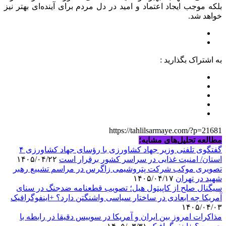
بلکه موجب ایجاد اعتماد و امید در دل مردم برای آینده‌ای بهتر نیز
خواهد شد.
به اشتراک بگذارید :
https://tahlilsarmaye.com/?p=21681
مطالعه تحلیل‌های مشابه؛
گفتگوی تلفنی وزیر جهاد کشاورزی با رؤسای جهاد کشاورزی ۴
استان/ امنیت غذایی در سراسر کشور برقرار است
۱۴۰۵/۰۴/۲۲
تصویری موکب شرکت پتروشیمی زاگرس در مراسم تشییع رهبر
شهید در تهران
۱۴۰۵/۰۴/۱۷
سیگنال صلح از کاپیتول هیل؛ تصویب قطعنامه ضدجنگ در سنای
آمریکا چه ابعادی در ساختار سیاسی واشنگتن دارد؟ +اینفوگرافیک
۱۴۰۵/۰۴/۰۳
مذاکرات امروز بین ایران و آمریکا در سوییس دقیقا در رابطه با