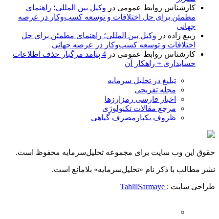
کارشناس روابط عمومی
در
وکیل بین المللی؛ راهنمای
مطمئن برای حل اختلافات و توسعه کسب‌وکار در عرصه
جهانی
ربیع زاده
در
وکیل بین المللی؛ راهنمای مطمئن برای حل
اختلافات و توسعه کسب‌وکار در عرصه جهانی
کارشناس روابط عمومی
در
4 پیامد مرگبار حذف اطلاعات
حسابداری + راهکار آن
تبلیغ در تحلیل سرمایه
مجله تفریحی
اخبار فارسی رمزارزها
مرجع مقالات تکنولوژی
ظروف یکبارمصرف گیاهی
حقوق این وب سایت برای مجموعه تحلیل‌سرمایه محفوظ است.
نشر مطالب با ذکر نام «تحلیل‌سرمایه» بلامانع است.
طراحی سایت :
TahlilSarmaye