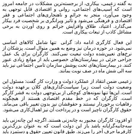
به گفته زعیمی، بیکاری، از برجسته‌ترین مشکلات در جامعه امروز
است که آسیب‌های اجتماعی، روانی و اقتصادی قابل توجهی به
وجود می‌آورد، منجر به جرائم و ناهنجاری‌های اجتماعی و فقر
اقتصادی و فرهنگی می‌شود و تأثیر ویرانگری بر شخصیت فرد بیکار
می‌گذارد. اعتیاد، طلاق وافزایش جرائم و روی آوردن به برخی
مشاغل کاذب از تبعات بیکاری است.
این فعال کارگری ادامه داد: گرانی تنها شامل کالاهای اساسی
نمی‌شود. در حوزه درمان نیز وضع به همین منوال است. پزشکان از
نرخ‌های تعیین‌شده دولت تبعیت نمی‌کنند. کارگران برای یک عمل
جراحی جزئی در بیمارستان‌های خصوصی باید از موانع زیادی عبور
کنند. در بیمارستان‌های تحت پوشش سازمان تامین اجتماعی نیز باید
سه الی شش ماه در صف نوبت بمانند.
زعیمی ضمن انتقاد از عملکرد دولت و وزارت کار گفت: مسئول این
وضعیت دولت است زیرا سیاست‌گذاری‌های کلان برعهده دولت
است. این‌ها تنها نمونه‌های کوچکی از بی‌توجهی دولت به قشر کارگر
است. کارگران که در خط مقدم اقتصادی هستند از هیچگونه
رفاهیات برخوردار نیستند و حقوقشان نیز بدون تغییر باقی می‌ماند.
حقوق کارگران ناچیز است و در پرداخت آن نیز اهمال‌کاری می‌شود.
او افزود: کارگران مجبور به چانه‌زنی هستند. اگرچه این چانه‌زنی باید
سه‌جانبه‌گرایانه باشد باز این دولت است که به عنوان بزرگ‌ترین
کارفرما حرف آخر را می‌زند. طبق قانون تعیین حقوق و دستمزد باید