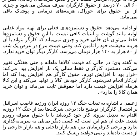
۶۰ الی ۷۰ درصد از حقوق کارگران صرف مسکن می‌شود و چیزی
از این حقوق برای خوراک، هزینه‌های درمانی و پوشاک باقی
نمی‌ماند.
او ادامه می‌دهد: حقوق و دستمزدهای فعلی برای تهیه مواد غذایی
اولیه مانند گوشت و لبنیات کافی نیست. با این حقوق و دستمزدها
فقط می‌توان نان خالی خرید و چیزی نمی‌ماند که کارگر بتواند با آن
هزینه معیشت خود را تامین کند. وقتی قیمت مرغ در عرض یک شب
از ۸۰ هزار به ۱۴۰ هزار تومان می‌رسد، کارگر دیگر توان خرید ندارد.
به گفته وی؛ در حالی که قیمت کالاها ماهانه و حتی هفتگی تغییر
می‌کند، دستمزد کارگران فقط سالی یک بار افزایش پیدا می‌کند:
«قرار بود با افزایش تورم، حقوق کارگر هم افزایش پیدا کند اما
این‌کار انجام نمی‌شود. کارگر خودش کالا را تولید می‌کند و این کالا
هرماه افزایش قیمت دارد اما حقوقش ثابت می‌ماند و توان خرید
همان کالا را ندارد» .
زعیمی با اشاره به تبعات جنگ ۱۲ روزه ایران ورژیم غاصب اسرائیل
بر اشتغال کارگران توضیح داد: برخی شرکت‌ها بعد از جنگ ۱۲ روزه،
اقدام به تعدیل نیروی کار خود کرده‌اند یا با حقوق معوقه روبرو
شدند. علت آن هم این است که کسی دیگر تمایلی به سرمایه‌گذاری
ندارد و برخی کارفرمایان نیز، هم بازار داخلی و هم بازار خارجی را
از دست داده‌اند و نمی‌خواهند ریسک کنند.