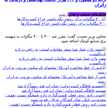
زائران
تحلیل‌های صنعت و تجارت
آرشیو
۴۰۰ مگاوات برای روشن نگه داشتن چراغ کسب‌وکار‌ها
معاون وزیر صمت، گفت: مقرر شد ۳۰۰ تا ۴۰۰ مگاوات به سهمیه
برق صنایع کوچک اضافه شود.
مصر وارد عمل شد/ سفر مقامات امنیتی به ریاض درباره
باب‌المندب
عبور از خط محاصره آمریکا / محموله یک میلیون یورویی به ایران
رسید
تصمیم غافلگیرکننده دولت / صادرات قند رسماً آزاد شد
مدنی‌زاده: روش فعلی قیمت‌گذاری دارو پاسخگو نیست | همتی: