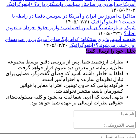
آمریکا چه ابعادی در ساختار سیاسی واشنگتن دارد؟ +اینفوگرافیک
۱۴۰۵/۰۴/۰۳
مذاکرات امروز بین ایران و آمریکا در سوییس دقیقا در رابطه با
چیست؟ +اینفوگرافیک
۱۴۰۵/۰۳/۳۱
شوک به بازنشستگان تأمین اجتماعی / واریز حقوق خرداد به تعویق
افتاد؟
۱۴۰۵/۰۳/۳۱
هندسه آسیب‌پذیری سنتکام؛ کدام پایگاه‌های آمریکایی در ضربه‌های
اول خنثی می‌شوند؟+اینفوگرافیک
۱۴۰۵/۰۳/۲۰
تحلیل خود را ارسال کنید!
نظرات ارزشمند شما، پس از بررسی دقیق توسط مجموعه
تحلیل‌سرمایه، در معرض دید عموم قرار خواهد گرفت.
لطفا به خاطر داشته باشید که فضای گفت‌وگو، فضایی برای
تبادل نظرهای سازنده و احترام‌آمیز است.
هرگونه پیامی که حاوی توهین، افترا یا مغایر با قوانین
کشورمان باشد، منتشر نخواهد شد.
بدیهی است که آی‌پی شما ثبت می‌شود و کلیه مسئولیت‌های
حقوقی نظرات ارسالی بر عهده شما خواهد بود.