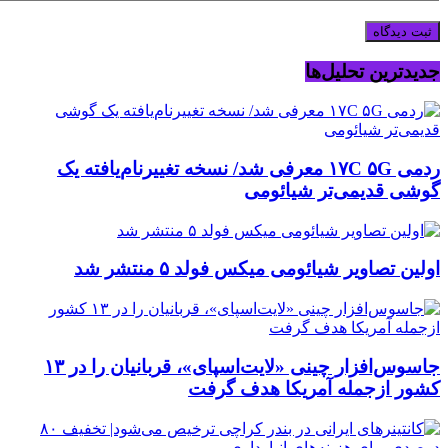
جدیدترین تحلیل‌ها
ردمی ۱۷C ۵G معرفی شد/ نسخه تغییرنام‌یافته یک
گوشی قدیمی‌تر شیائومی
اولین تصاویر شیائومی میکس فولد ۵ منتشر شد
جاسوس‌افزار چینی «لایت‌اسپای»، قربانیان را در ۱۳
کشور ازجمله آمریکا هدف گرفت