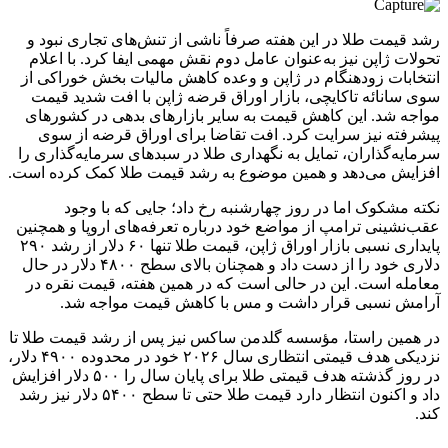
رشد قیمت طلا در این هفته صرفاً ناشی از تنش‌های تجاری نبود و
تحولات ژاپن نیز به‌عنوان عامل دوم نقش مهمی ایفا کرد. با اعلام
انتخابات زودهنگام در ژاپن و وعده کاهش مالیات بخش خوراکی از
سوی سانائه تاکایچی، بازار اوراق قرضه ژاپن با افت شدید قیمت
مواجه شد. این کاهش قیمت به سایر بازارهای بدهی در کشورهای
پیشرفته نیز سرایت کرد. افت تقاضا برای اوراق قرضه از سوی
سرمایه‌گذاران، تمایل به نگهداری طلا در سبدهای سرمایه‌گذاری را
افزایش می‌دهد و همین موضوع به رشد قیمت طلا کمک کرده است.
نکته مشکوک اما در روز چهارشنبه رخ داد؛ جایی که با وجود
عقب‌نشینی ترامپ از مواضع خود درباره تعرفه‌های اروپا و همچنین
پایداری نسبی بازار اوراق ژاپن، قیمت طلا تنها ۶۰ دلار از رشد ۲۹۰
دلاری خود را از دست داد و همچنان بالای سطح ۴۸۰۰ دلار در حال
معامله است. این در حالی است که در همین هفته، قیمت نقره در
آرامش نسبی قرار داشت و مس با کاهش قیمت مواجه شد.
در همین راستا، مؤسسه گلدمن ساکس نیز پس از رشد قیمت طلا تا
نزدیکی هدف قیمتی انتظاری سال ۲۰۲۶ خود در محدوده ۴۹۰۰ دلار،
در روز گذشته هدف قیمتی طلا برای پایان سال را ۵۰۰ دلار افزایش
داد و اکنون انتظار دارد قیمت طلا حتی تا سطح ۵۴۰۰ دلار نیز رشد
کند.