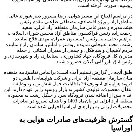
روسیه، صورت گرفته است.
در مراسم افتتاح این مسیر هوایی، رضا مسرور دبیر شورای‌عالی
مناطق آزاد و ویژه اقتصادی، مصطفی طاعتی مقدم رئیس
هیئت‌مدیره و مدیرعامل سازمان منطقه آزاد انزلی، سعید
رحمت‌زاده رئیس فراکسیون مناطق آزاد مجلس شورای اسلامی،
ابراهیم نجفی نایب‌رئیس کمیسیون عمران، مهدی فلاح نماینده
رشت، محمد علیجانی نماینده رودسر و املش، سلمان زارع نماینده
مردم لاهیجان و سیاهکل، و جمعی از مدیران استانی از جمله
مدیران کل فرودگاه، جهاد کشاورزی، استاندارد، راه و شهرسازی و
رئیس اتاق بازرگانی گیلان حضور داشتند.
طبق آنچه در گزارش تسنیم آمده است: براساس تفاهم‌نامه منعقده
میان سازمان منطقه آزاد انزلی و شرکت هواپیمایی اطلس، دو
فروند هواپیمای آنتونوف 26 با قابلیت حمل شش تن بار، وظیفه
انتقال محصولات تولیدی کشور به بازار روسیه را بر عهده دارند. این
اقدام پس از اضافه شدن فرودگاه سردار جنگل رشت به محدوده
منطقه آزاد انزلی در آبان‌ماه 1403 و با هدف تسریع در صادرات
محصولات ایرانی به بازارهای اوراسیا اجرایی شده است.
گسترش ظرفیت‌های صادرات هوایی به
اوراسیا