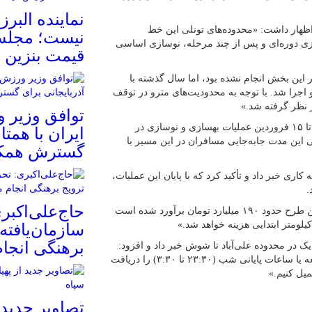
نماینده البرز
اظهار داشت: «محدوده‌های تونلی این خط
نیست؛ مجلس
سازی دوره‌ای و پس از چند مرحله، نوسازی اساسی
قیمت بنزین
ساسی در این بخش انجام نشده بود، اما سال گذشته با
جرا شد. با توجه به محدودیت‌های مترو در توقف
 نظر گرفته شد.»
توافق وزیر 
مدیرعامل شرکت بهره‌برداری مترو تهران اعلام کرد که از ۱ تا ۱۵ فروردین عملیات بهسازی و نوسازی در
ایران با همتا
و طی این مدت جابه‌جایی مسافران در این مسیر با
گسترش همک
ن از فعالیت شبانه‌روزی نیروهای اجرایی در ۲۰ جبهه کاری خبر داد و تأکید کرد که با پایان این عملیات،
حاج‌علی‌اکبر
محمدنژاد درباره هزینه‌های این پروژه نیز گفت: «اعتبار کل این طرح حدود ۱۹۰ میلیارد تومان برآورد شده است
سازمان‌یافته‌
برهنگی انجا
ک در محدوده علی‌آباد تا شوش خبر داد و افزود:
«در تلاشیم مجوزهای لازم برای انجام عملیات در روزهای جمعه یا ساعات پایانی شب (۲۳:۳۰ تا ۳:۳۰) را دریافت
میل کنیم.»
تصاویر جدید 