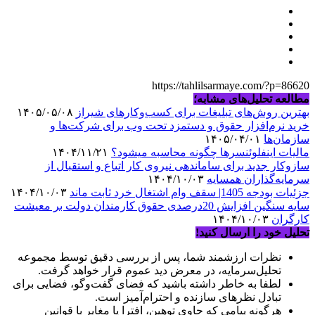
https://tahlilsarmaye.com/?p=86620
مطالعه تحلیل‌های مشابه؛
بهترین روش‌های تبلیغات برای کسب‌وکارهای شیراز
۱۴۰۵/۰۵/۰۸
خرید نرم‌افزار حقوق و دستمزد تحت وب برای شرکت‌ها و
سازمان‌ها
۱۴۰۵/۰۴/۰۱
مالیات اینفلوئنسرها چگونه محاسبه میشود؟
۱۴۰۴/۱۱/۲۱
سازوکار جدید برای ساماندهی نیروی کار اتباع و استقبال از
سرمایه‌گذاران همسایه
۱۴۰۴/۱۰/۰۳
جزئیات بودجه 1405| سقف وام اشتغال خرد ثابت ماند
۱۴۰۴/۱۰/۰۳
سایه سنگین افزایش 20درصدی حقوق کارمندان دولت بر معیشت
کارگران
۱۴۰۴/۱۰/۰۳
تحلیل خود را ارسال کنید!
نظرات ارزشمند شما، پس از بررسی دقیق توسط مجموعه
تحلیل‌سرمایه، در معرض دید عموم قرار خواهد گرفت.
لطفا به خاطر داشته باشید که فضای گفت‌وگو، فضایی برای
تبادل نظرهای سازنده و احترام‌آمیز است.
هرگونه پیامی که حاوی توهین، افترا یا مغایر با قوانین