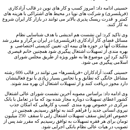
حسینی ادامه داد: امروز کسب و کار های نوین در قالب آزادکاری
(فریلنسری) و شرکت های نوپا در محیط های اشتراکی با هزینه های
کمتر و قدرت ریسک پذیری بالاتر می توانند در بازار کار ایران شروع
به کار کنند.
وی تاکید کرد: این نشست هم اندیشی با هدف شناسایی نظام
مسائل فضای کار آزادکاری (فریلنسری) در ایران برگزار و مقرر شد
مشکلات آنها در حوزه های بیمه ای، تعیین کدپستی اختصاصی و
بهره مندی از تسهیلات اشتغال پیگیری شود همچنین خانم قیصری
تاکید کرد این موضوع ها به طور ویژه از طریق مجلس شورای
اسلامی پیگیری می شود.
حسینی گفت: آزادکاران «فریلنسرها» می توانند در قالب 606 رشته
مشاغل خانگی که تطابق و یا تجانس بسیار زیادی با نوع فعالیتشان
دارد مجوز دریافت کنند و از تسهیلات اشتغال آن بهره مند شوند.
وی ادامه داد: براساس مصوبه آخرین نشست شورای عالی اشتغال
کشور اعطای تسهیلات دوباره مجاز شده بود که ما در تعامل با بانک
مرکزی در خصوص بهره مندی کسب و کارهایی که امکان جذب
نیروی انسانی جدید را فراهم کنند به توافق رسیدیم. همچنین در
خصوص افزایش سقف تسهیلات اشتغال زایی تا سقف 250 میلیون
تومان برای هر فقره تسهیلات به توافق رسیدیم که مقرر شد پس از
تصویب در هیات عالی نظام بانکی اجرایی شود.