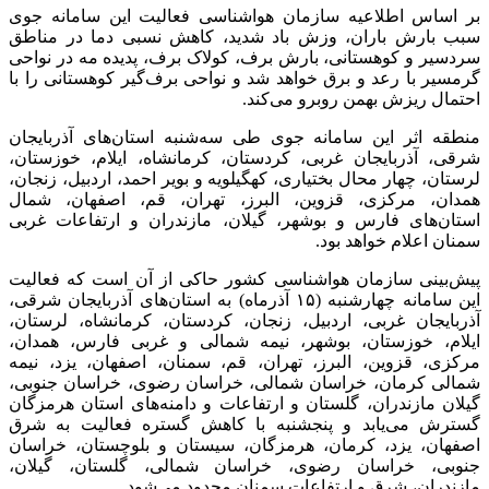
بر اساس اطلاعیه سازمان هواشناسی فعالیت این سامانه جوی
سبب بارش باران، وزش باد شدید، کاهش نسبی دما در مناطق
سردسیر و کوهستانی، بارش برف، کولاک برف، پدیده مه در نواحی
گرمسیر با رعد و برق خواهد شد و نواحی برف‌گیر کوهستانی را با
احتمال ریزش بهمن روبرو می‌کند.
منطقه اثر این سامانه جوی طی سه‌شنبه استان‌های آذربایجان
شرقی، آذربایجان غربی، کردستان، کرمانشاه، ایلام، خوزستان،
لرستان، چهار محال بختیاری، کهگیلویه و بویر احمد، اردبیل، زنجان،
همدان، مرکزی، قزوین، البرز، تهران، قم، اصفهان، شمال
استان‌های فارس و بوشهر، گیلان، مازندران و ارتفاعات غربی
سمنان اعلام خواهد بود.
پیش‌بینی سازمان هواشناسی کشور حاکی از آن است که فعالیت
این سامانه چهارشنبه (۱۵ آذرماه) به استان‌های آذربایجان شرقی،
آذربایجان غربی، اردبیل، زنجان، کردستان، کرمانشاه، لرستان،
ایلام، خوزستان، بوشهر، نیمه شمالی و غربی فارس، همدان،
مرکزی، قزوین، البرز، تهران، قم، سمنان، اصفهان، یزد، نیمه
شمالی کرمان، خراسان شمالی، خراسان رضوی، خراسان جنوبی،
گیلان مازندران، گلستان و ارتفاعات و دامنه‌های استان هرمزگان
گسترش می‌یابد و پنجشنبه با کاهش گستره فعالیت به شرق
اصفهان، یزد، کرمان، هرمزگان، سیستان و بلوچستان، خراسان
جنوبی، خراسان رضوی، خراسان شمالی، گلستان، گیلان،
مازندران، شرق و ارتفاعات سمنان محدود می‌شود.