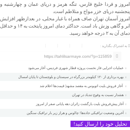
امروز و فردا خلیج فارس، تنگه هرمز و دریای عمان و چهارشنبه و
پنجشنبه دریای خزر مواج و متلاطم است.
امروز آسمان تهران صاف همراه با غبار محلی، در بعدازظهر افزایش
ابر و گاهی وزش باد است. حداکثر دمای امروز پایتخت به ۱۴ و حداقل
دمای آن به ۲ درجه خواهد رسید.
به اشتراک بگذارید :
https://tahlilsarmaye.com/?p=115859
عملیات اجرایی فاز نخست پروژه قطار شهری فردیس، آغاز می‌شود
بهره برداری از ۱۲۰ کیلومتر بزرگراه در سیستان و بلوچستان تا پایان امسال
آغاز فروش بلیت اتوبوس به مقصد مشهد| قیمت‌ها اعلام شد
هشدار نسبت به وفوع تندباد در تهران
آغاز پیش‌فروش بلیت بازگشت زائران دهه پایانی صفر از امروز
آخرین وضعیت ترافیکی جاده‌ها؛ چالوس و هراز زیر بار ترافیک سنگین
تحلیل خود را ارسال کنید!