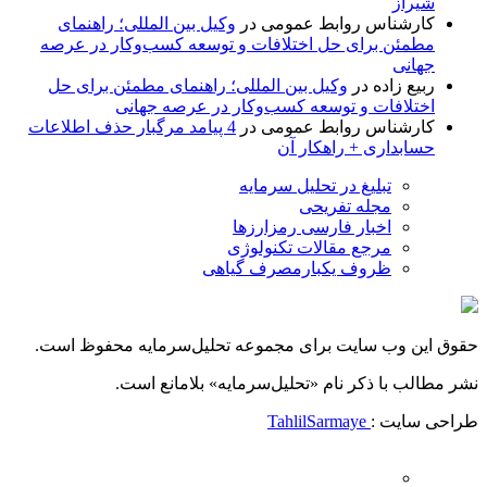
شیراز
کارشناس روابط عمومی
در
وکیل بین المللی؛ راهنمای
مطمئن برای حل اختلافات و توسعه کسب‌وکار در عرصه
جهانی
ربیع زاده
در
وکیل بین المللی؛ راهنمای مطمئن برای حل
اختلافات و توسعه کسب‌وکار در عرصه جهانی
کارشناس روابط عمومی
در
4 پیامد مرگبار حذف اطلاعات
حسابداری + راهکار آن
تبلیغ در تحلیل سرمایه
مجله تفریحی
اخبار فارسی رمزارزها
مرجع مقالات تکنولوژی
ظروف یکبارمصرف گیاهی
حقوق این وب سایت برای مجموعه تحلیل‌سرمایه محفوظ است.
نشر مطالب با ذکر نام «تحلیل‌سرمایه» بلامانع است.
طراحی سایت :
TahlilSarmaye