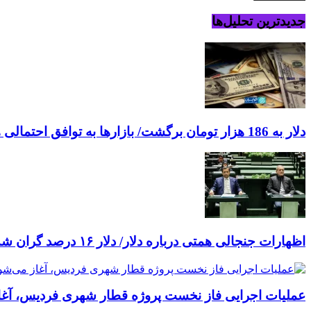
جدیدترین تحلیل‌ها
دلار به 186 هزار تومان برگشت/ بازارها به توافق احتمالی هرمز چه واکنشی نشان دادند؟
اظهارات جنجالی همتی درباره دلار/ دلار ۱۶ درصد گران شده؛ این افزایش طبیعی است!
عملیات اجرایی فاز نخست پروژه قطار شهری فردیس، آغا