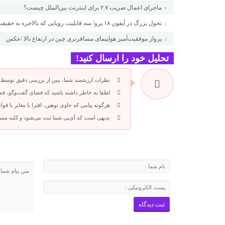
ماجرای اعمال ضریب ۲.۷ برای اینترنت بین‌الملل چیست؟
تحول بزرگ در آیفون ۱۸ پرو/ سه قابلیت رویایی که بالاخره به حقیقت می‌پیوندند
پرواز موفقیت‌آمیز هواپیمای مسافربری چین در ارتفاع بالا /عکس
تحلیل خود را ارسال کنید!
نظرات ارزشمند شما، پس از بررسی دقیق توسط م
لطفا به خاطر داشته باشید که فضای گفت‌وگو، فضا
هرگونه پیامی که حاوی توهین، افترا یا مغایر با ق
بدیهی است که آی‌پی شما ثبت می‌شود و کلیه مس