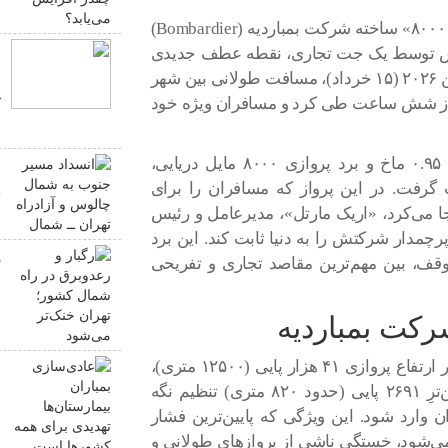
به گزارش خبرآنلاین، به نقل از دیجیاتو، جت «گلوبال ۸۰۰۰» ساخته شرکت بمباردیه (Bombardier)
اطلس توسط یک جت تجاری، نقطه عطف جدیدی
ا
در تاریخ هوانوردی رقم زد. این هواپیما در تاریخ ۵ ژوئن ۲۰۲۶ (۱۵ خرداد)، مسافت طولانی بین شهر
س
یش از شش ساعت طی کرد و مسافران ویژه خود
ک
م
جت گلوبال ۸۰۰۰ با دستیابی به سرعت خیره‌کننده ۰.۹۵ ماخ و برد پروازی ۸۰۰۰ مایل دریایی،
ا
گرفت. در این پرواز که مسافران را برای
چ
ا می‌کرد، «اریک مارتل»، مدیرعامل و رئیس
ش
مدار شرکتش را به دنیا ثابت کند. این برد
ر
توقف، بین مهم‌ترین مقاصد تجاری و تفریحی
ش
م
ت بمباردیه
سیستم پیشرفته این جت به گونه‌ای است که حتی در ارتفاع پروازی ۴۱ هزار پایی (۱۲۵۰۰ متری)،
ع
فشار هوای داخل کابین را معادل ارتفاع بسیار پایین‌ترِ ۲۶۹۱ پایی (حدود ۸۲۰ متری) تنظیم نگه
ب
ن وارد شود. این ویژگی که پایین‌ترین فشار
ه
ی‌شود، خستگی ناشی از پروازهای طولانی و