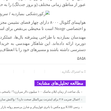
عبور از مناطق زمانی مختلف (و بروز جت‌لگ) را به ح
هواپیمای گلوبال ۸۰۰۰ دارای چهار فضای
و اختصاصی Nuage است تا محیطی بی‌نقص برای استراحت، کار و صرف غذا فراهم کند.
مهندسان بمباردیه با طراحی پیشرفته بال‌ها، عملکر
‌دوربرد ارائه داده‌اند. این شاهکار مهندسی به خرید
دسترسی داشته باشند و مسیرهای خود را با انعطاف‌پذیر
۵۸۵۸
به اشتراک بگذارید :
مطالعه تحلیل‌های مشابه؛
یک ساعت از زمان ایلان ماسک ۱۰۰ میلیون دلار می‌ارزد؟ / پاسخی برای یک ادعای بزرگ
اعمال ضریب ۲.۷ برای اینترنت بین‌الملل صحت دارد؟ / واکنش سازمان تنظیم مقررات
ردمی K100 پرو مکس با باتری غول‌پیکر و شارژ بی‌سیم روانه بازار می‌شود