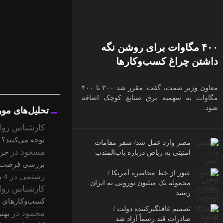
۴۰۰ مگاوات برای روشن نگه
داشتن چراغ کسب‌وکار‌ها
معاون وزیر صمت، گفت: مقرر شد ۳۰۰ تا ۴۰۰
مگاوات به سهمیه برق صنایع کوچک اضافه
شود.
تحلیل‌های مو
کارشناس روا
توجه می‌کنند؟
مصر وارد عمل شد/ سفر مقامات
مسعود
در
چرا
امنیتی به ریاض درباره باب‌المندب
بررسی فرصت‌ها
عبور از خط محاصره آمریکا /
رستمی
در
4 پیامد مرگبار حذف اطلاعات حسابداری + راهکار آن
محموله یک میلیون یورویی به ایران
کارشناس روا
رسید
کسب‌وکارهای 
تصمیم غافلگیرکننده دولت /
محمود
در
بهت
صادرات قند رسماً آزاد شد