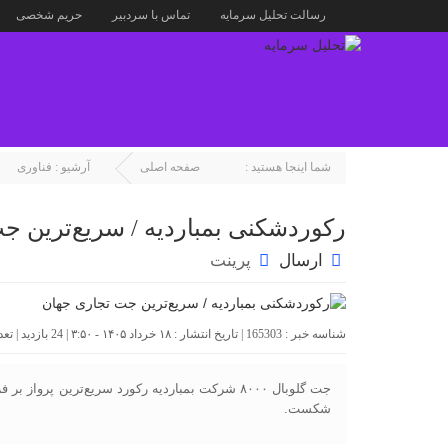
رسالت تحلیل سرمایه
تماس با سردبیر
حریم شخصی
شما اینجا هستید :
صفحه اصلی
آرشیو :
فناوری
رکوردشکنی بمباردیه / سریع‌ترین ج
ارسال
پرینت
شناسه خبر : 165303 | تاریخ انتشار : ۱۸ خرداد ۱۴۰۵ - ۳:۵۰ | 24 بازدید | تعداد دیدگاه :
شکست.