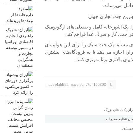
داقل می‌رساند.
م
ب
 نشیمن مجزا، یک آشپزخانه کامل و صندلی‌های ارگونومیک
ا
ا
دی مشابه یک جت سبک را برای این هواپیمای
م
اران اجازه می‌دهد تا به فرودگاه‌های بیشتری
ه
ی بالاتری برنامه‌ریزی کنند.
ا
د
https://tahlilsarmaye.com/?p=165303
ا
ن
ب
ا