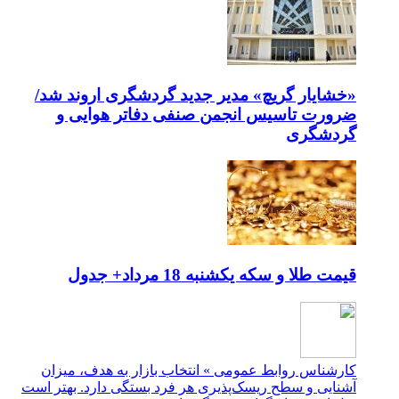
«خشایار گریچ» مدیر جدید گردشگری اروند شد/
ضرورت تاسیس انجمن صنفی دفاتر هوایی و
گردشگری
قیمت طلا و سکه یکشنبه 18 مرداد+ جدول
کارشناس روابط عمومی » انتخاب بازار به هدف، میزان
آشنایی و سطح ریسک‌پذیری هر فرد بستگی دارد. بهتر است