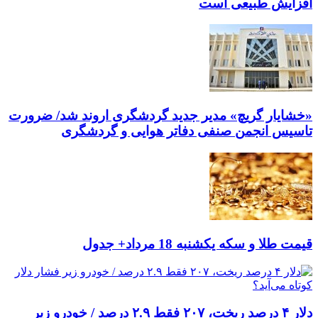
افزایش طبیعی است
«خشایار گریچ» مدیر جدید گردشگری اروند شد/ ضرورت
تاسیس انجمن صنفی دفاتر هوایی و گردشگری
قیمت طلا و سکه یکشنبه 18 مرداد+ جدول
دلار ۴ درصد ریخت، ۲۰۷ فقط ۲.۹ درصد / خودرو زیر