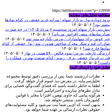
https://tahlilsarmaye.com/?p=118998
مطالعه تحلیل‌های مشابه؛
ورود دوباره پول به بازار سهام | سرانه خرید حقیقی در کدام نماد‌ها
بیشتر بود؟
۱۴۰۵/۰۵/۰۶
پیش‌بینی بازار سهام امروز سه‌شنبه ۶ مرداد ۱۴۰۵ | در چه صورت
تعداد نماد‌های منفی افزایش می‌یابد؟
۱۴۰۵/۰۵/۰۶
خبر خوش برای سهامداران / بورس یکپارچه سبز شد
۱۴۰۵/۰۵/۰۶
صادرات قند و شکر محرک شاخص هم‌وزن شد | پول حقیقی از کدام
نماد‌ها خارج شد؟
۱۴۰۵/۰۵/۰۶
ارزندگی تاریخی بورس/ سود خالص ۵۹۰ همتی در بهار
۱۴۰۵/۰۵/۰۶
قدرت خریدار حقیقی به ۰.۸ رسید | کدام صنعت بهترین عملکرد را
داشت؟
۱۴۰۵/۰۵/۰۵
تحلیل خود را ارسال کنید!
نظرات ارزشمند شما، پس از بررسی دقیق توسط مجموعه
تحلیل‌سرمایه، در معرض دید عموم قرار خواهد گرفت.
لطفا به خاطر داشته باشید که فضای گفت‌وگو، فضایی برای
تبادل نظرهای سازنده و احترام‌آمیز است.
هرگونه پیامی که حاوی توهین، افترا یا مغایر با قوانین
کشورمان باشد، منتشر نخواهد شد.
بدیهی است که آی‌پی شما ثبت می‌شود و کلیه مسئولیت‌های
حقوقی نظرات ارسالی بر عهده شما خواهد بود.