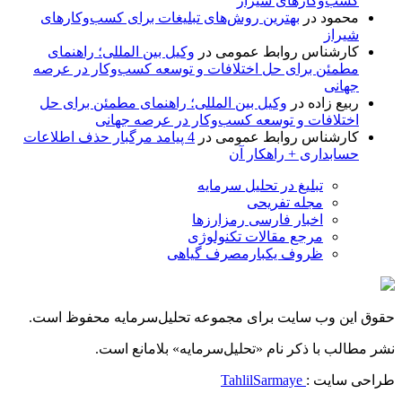
کسب‌وکارهای شیراز
محمود
در
بهترین روش‌های تبلیغات برای کسب‌وکارهای
شیراز
کارشناس روابط عمومی
در
وکیل بین المللی؛ راهنمای
مطمئن برای حل اختلافات و توسعه کسب‌وکار در عرصه
جهانی
ربیع زاده
در
وکیل بین المللی؛ راهنمای مطمئن برای حل
اختلافات و توسعه کسب‌وکار در عرصه جهانی
کارشناس روابط عمومی
در
4 پیامد مرگبار حذف اطلاعات
حسابداری + راهکار آن
تبلیغ در تحلیل سرمایه
مجله تفریحی
اخبار فارسی رمزارزها
مرجع مقالات تکنولوژی
ظروف یکبارمصرف گیاهی
حقوق این وب سایت برای مجموعه تحلیل‌سرمایه محفوظ است.
نشر مطالب با ذکر نام «تحلیل‌سرمایه» بلامانع است.
طراحی سایت :
TahlilSarmaye