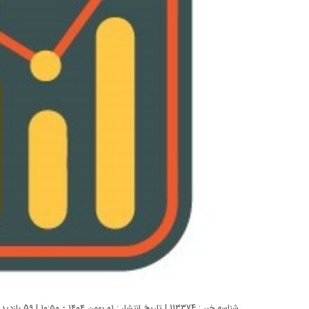
شناسه خبر : 113374 | تاریخ انتشار : ۰۱ بهمن ۱۴۰۴ - ۱۰:۵۰ | 59 بازدید | تعداد دیدگاه :