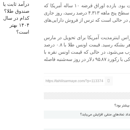
بازده اوراق خزانه‌داری آمریکا نیز روز چهارشنبه ثابت بود. بازده اوراق قرضه ۱۰ ساله آمریکا که
شب گذشته، هفت واحد افزایش داشت و به بالاترین سطح پنج ماهه ۴.۳۱۳ درصد رسید، روز جاری
و به ۴.۲۸۵ درصد رسید. این در حالی است که ترس از فروش دارایی‌های
 اینترمدیت آمریکا برای تحویل در مارس
۱.۳۱ درصد کاهش یافت و به ۵۹ دلار و ۵۷ سنت در هر بشکه رسید. قیمت اونس طلا با ۰.۸ درصد
یدی محسوب می‌شود، در حالی که قیمت اونس نقره با
۰.۴ درصد افزایش، به ۹۵ دلار و یک سنت رسید که اندکی با رکورد ۹۵.۸۷ دلار در روز سه‌شنبه فاصله
https://tahlilsarmaye.com/?p=113374
بیشتر بود؟