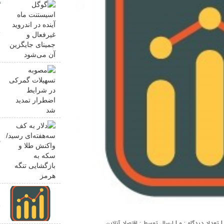
گ
ا
ج
م
ش
د
ر
ب
ع
چ
0
| ارسال توسط :
اقتصاد آنلاین