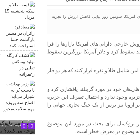
ق
5
ای آمریکا، سومین روز پیاپی کاهش ارزش را تجربه
م
ب
وش خارجی دارایی‌های آمریکا بازارها را فرا
را وال استریت شب گذشته بیش از ۲ درصد سقوط کرد و دلار آمریکا بزرگترین سقوط
ک
ت
من شامل طلا و نقره فرار کنند که هر دو فلز
و
فاظی‌های خود در مورد گرینلند پافشاری کرد و
ش
زیره وجود ندارد و احتمال تصرف این جزیره
پ
 بر اروپا نیز ترس از یک جنگ تجاری جهانی را
چرا سرمایه‌گذاران به
 در بروکسل برای بحث در مورد این موضوع
بررسی فرصت‌ها و چا
روپا به وضوح در معرض خطر است.