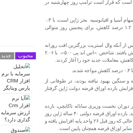
س است که قرار است ترامپ روز چهارشنبه در
در معاملات اولیه، شاخص ام‌اس‌سی‌آی که شاخص سهام آسیا و اقیانوسیه بجز ژاپن است، با ۰.۳
درصد کاهش، گشایش یافت. شاخص نیکی ژاپن، با ۱.۲ درصد کاهش، برای پنجمین روز متوالی
د پی ۵۰۰» بازار آمریکا پس از آنکه وال استریت بزرگترین افت روزانه
خود را در سه ماه گذشته تجربه کرد، ۰.۲ درصد افزایش یافتند. شاخص «اس اند پی ۵۰۰»، با ۲.۰۶
محبوب
جدید
 سنگین بهبود نیافته بودند، در طوفانی از
 افزایش بازده اوراق قرضه دولت ژاپن گرفتار
ر دوران نخست وزیری سانائه تاکایچی، بازده
اوراق قرضه این کشور را به بالاترین رکورد خود رساند. بازده اوراق قرضه دولتی ۴۰ ساله ژاپن روز
چهارشنبه، با ۶ واحد کاهش، به ۴.۱۴۵ درصد رسید، در حالی که روز قبل ۲۶ واحد پایه افزایش یافته و