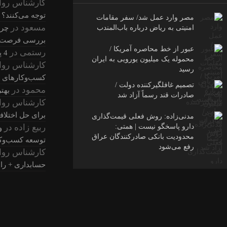
کارشناس روا
توجه می‌کنند؟
مصر وارد عمل شد/ سفر مقامات
مسعود
در
چرا
امنیتی به ریاض درباره باب‌المندب
بررسی فرصت‌ها
عبور از خط محاصره آمریکا /
رستمی
در
4 پیامد مرگبار حذف اطلاعات حسابداری + راهکار آن
محموله یک میلیون یورویی به ایران
کارشناس روا
رسید
کسب‌وکارهای 
تصمیم غافلگیرکننده دولت /
محمود
در
بهت
صادرات قند رسماً آزاد شد
کارشناس روا
برای حل اختلا
مدنی‌زاده: روش فعلی قیمت‌گذاری
ربیع زاده
در
دارو پاسخگو نیست | همتی:
و
محدودیت بانکی صادرکنندگان عراق
توسعه کسب‌وکا
رفع می‌شود
کارشناس روا
حسابداری + راه