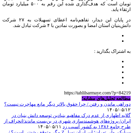
تومان است که هدف‌گذاری شده این رقم به ۵۰۰ میلیارد تومان
ارتقاء یابد.
در پایان این دیدار، تفاهم‌نامه اعطای تسهیلات به ۲۷ شرکت
دانش‌بنیان استان امضا و بصورت نمادین با ۴ شرکت تبادل شد.
به اشتراک بگذارید :
https://tahlilsarmaye.com/?p=84219
مطالعه تحلیل‌های مشابه؛
دوراهی ماندن و رفتن / چرا حقوق بالاتر دیگر مانع مهاجرت نیست؟
۱۴۰۵/۰۵/۱۲
گلایه اطهاری از عدم درک مفاهیم بنیادین توسعه دانش بنیان در
ایران/ پروژه‌های هوشمندسازی شهری در بن‌بست ماندند/انحراف از
طرح جامع ۱۳۸۶ به کشور آسیب زد
۱۴۰۵/۰۵/۱۱
سیلیکن ولیِ تهران؛ این ایران نسل Z مگر متوقف شدنی است؟ /