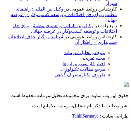
شیراز
کارشناس روابط عمومی
در
وکیل بین المللی؛ راهنمای
مطمئن برای حل اختلافات و توسعه کسب‌وکار در عرصه
جهانی
ربیع زاده
در
وکیل بین المللی؛ راهنمای مطمئن برای حل
اختلافات و توسعه کسب‌وکار در عرصه جهانی
کارشناس روابط عمومی
در
4 پیامد مرگبار حذف اطلاعات
حسابداری + راهکار آن
تبلیغ در تحلیل سرمایه
مجله تفریحی
اخبار فارسی رمزارزها
مرجع مقالات تکنولوژی
ظروف یکبارمصرف گیاهی
حقوق این وب سایت برای مجموعه تحلیل‌سرمایه محفوظ است.
نشر مطالب با ذکر نام «تحلیل‌سرمایه» بلامانع است.
طراحی سایت :
TahlilSarmaye