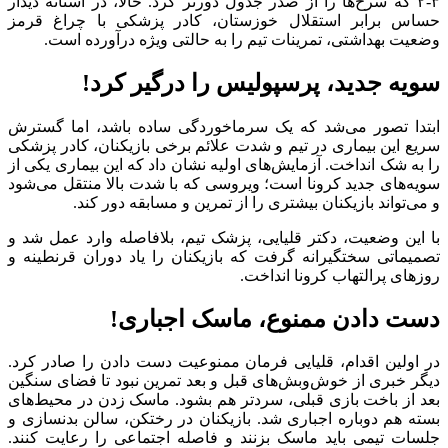
۳-۲ که سرخ‌ها را از صدر جدول دورتر کرد. حالا، در آستانه دیدار
حساس برابر استقلال خوزستان، کادر پزشکی با چراغ قرمز
وضعیت بهداشتی، تمرینات تیم را به حالتی ویژه درآورده است.
سویه جدید، پرسپولیس را درگیر کرد!
ابتدا تصور می‌شد که یک سرماخوردگی ساده باشد، اما گسترش
سریع این بیماری در تیم و شدت علائم برخی بازیکنان، کادر پزشکی
را به شک انداخت. آزمایش‌های اولیه نشان داد که این بیماری یکی از
سویه‌های جدید کرونا است؛ ویروسی که با شدت بالا منتقل می‌شود
و می‌تواند بازیکنان بیشتری را از تمرین و مسابقه دور کند.
با این وضعیت، دکتر قلیایی، پزشک تیم، بلافاصله وارد عمل شد و
تصمیماتی سختگیرانه گرفت که بازیکنان را یاد دوران قرنطینه و
روزهای پرالتهاب کرونا انداخت.
دست دادن ممنوع، ماسک اجباری!
در اولین اقدام، قلیایی فرمان ممنوعیت دست دادن را صادر کرد.
دیگر خبری از خوش‌وبش‌های قبل و بعد تمرین نبود تا فضای سنگین
بعد از باخت بازی قبلی، سردتر هم بشود. ماسک زدن در محیط‌های
بسته هم دوباره اجباری شد. بازیکنان در رختکن، سالن بدنسازی و
جلسات تیمی باید ماسک بزنند و فاصله اجتماعی را رعایت کنند.