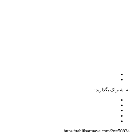
به اشتراک بگذارید :
https://tahlilsarmaye.com/?p=50824