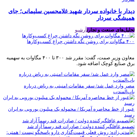
دیدار با خانواده سردار شهید غلامحسین سلیمانی؛ جای
همیشگی سردار
تحلیل‌های صنعت و تجارت
آرشیو
۴۰۰ مگاوات برای روشن نگه داشتن چراغ کسب‌وکار‌ها
معاون وزیر صمت، گفت: مقرر شد ۳۰۰ تا ۴۰۰ مگاوات به سهمیه
برق صنایع کوچک اضافه شود.
مصر وارد عمل شد/ سفر مقامات امنیتی به ریاض درباره
باب‌المندب
عبور از خط محاصره آمریکا / محموله یک میلیون یورویی به ایران
رسید
تصمیم غافلگیرکننده دولت / صادرات قند رسماً آزاد شد