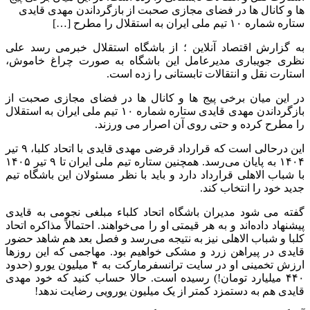
ها و کانال ها در فضای مجازی صحبت از بازگرداندن مهدی قایدی
ستاره شماره ۱۰ تیم ملی ایران به استقلال را مطرح […]
به گزارش اقتصاد آنلاین ؛ از باشگاه استقلال خبرمی رسد علی
نظری جویباری مدیرعامل این باشگاه به صورت چراغ خاموش،
استارت نقل و انتقالات تابستانی را زده است.
در این میان برخی پیج ها و کانال ها در فضای مجازی صحبت از
بازگرداندن مهدی قایدی ستاره شماره ۱۰ تیم ملی ایران به استقلال
را مطرح کرده و حتی روی آن اصرار می ورزند.
این درحالی است که قرارداد قرضی مهدی قایدی با اتحاد کلبا، ۹ تیر
۱۴۰۴ به پایان می‌رسد. همچنین ستاره تیم ملی ایران تا ۹ تیر ۱۴۰۵
با شباب الاهلی قرارداد دارد و باید با نظر مسئولان این باشگاه تیم
جدید خود را انتخاب کند.
گفته می شود مدیران باشگاه اتحاد کلباء مبلغی نجومی به قایدی
پیشنهاد داده‌اند و به هر قیمتی او را می‌خواهند. احتمالاً مذاکره اتحاد
کلبا و شباب الاهلی نیز به نتیجه می‌رسد و فصل بعد هم شاهد حضور
قایدی در پیراهن زرد و مشکی خواهیم بود. مهاجمی که این روزها
ارزش تخمینی او در سایت ترانسفرمارکت به ۴ میلیون یورو (حدود
۴۴۰ میلیارد تومان!) رسیده است. حالا حساب کنید که خود مهدی
قایدی هم به دستمزد کمتر از یک میلیون یورویی رضایت ندهد!