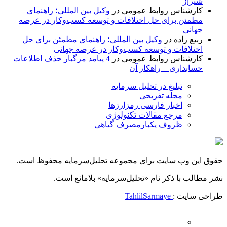
شیراز
کارشناس روابط عمومی
در
وکیل بین المللی؛ راهنمای
مطمئن برای حل اختلافات و توسعه کسب‌وکار در عرصه
جهانی
ربیع زاده
در
وکیل بین المللی؛ راهنمای مطمئن برای حل
اختلافات و توسعه کسب‌وکار در عرصه جهانی
کارشناس روابط عمومی
در
4 پیامد مرگبار حذف اطلاعات
حسابداری + راهکار آن
تبلیغ در تحلیل سرمایه
مجله تفریحی
اخبار فارسی رمزارزها
مرجع مقالات تکنولوژی
ظروف یکبارمصرف گیاهی
حقوق این وب سایت برای مجموعه تحلیل‌سرمایه محفوظ است.
نشر مطالب با ذکر نام «تحلیل‌سرمایه» بلامانع است.
طراحی سایت :
TahlilSarmaye