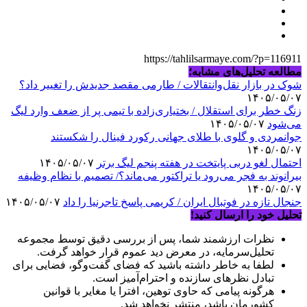
https://tahlilsarmaye.com/?p=116911
مطالعه تحلیل‌های مشابه؛
شوک در بازار نقل‌وانتقالات / طارمی مقصد جدیدش را تغییر داد؟
۱۴۰۵/۰۵/۰۷
زنگ خطر برای استقلال / بختیاری‌زاده با تیمی پر از ضعف وارد لیگ
می‌شود
۱۴۰۵/۰۵/۰۷
جوانمردی و گلوی با طلای جهانی رکورد فینال را شکستند
۱۴۰۵/۰۵/۰۷
احتمال لغو دربی پایتخت در هفته پنجم لیگ برتر
۱۴۰۵/۰۵/۰۷
بیرانوند به فجر می‌رود یا تراکتور می‌ماند؟/ تصمیم با نظام وظیفه
۱۴۰۵/۰۵/۰۷
جنجال تازه در فوتبال ایران / کریمی پاسخ تاجرنیا را داد
۱۴۰۵/۰۵/۰۷
تحلیل خود را ارسال کنید!
نظرات ارزشمند شما، پس از بررسی دقیق توسط مجموعه
تحلیل‌سرمایه، در معرض دید عموم قرار خواهد گرفت.
لطفا به خاطر داشته باشید که فضای گفت‌وگو، فضایی برای
تبادل نظرهای سازنده و احترام‌آمیز است.
هرگونه پیامی که حاوی توهین، افترا یا مغایر با قوانین
کشورمان باشد، منتشر نخواهد شد.