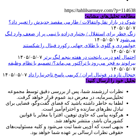
https://tahlilsarmaye.com/?p=114638
مطالعه تحلیل‌های مشابه؛
شوک در بازار نقل‌وانتقالات / طارمی مقصد جدیدش را تغییر داد؟
۱۴۰۵/۰۵/۰۷
زنگ خطر برای استقلال / بختیاری‌زاده با تیمی پر از ضعف وارد لیگ
می‌شود
۱۴۰۵/۰۵/۰۷
جوانمردی و گلوی با طلای جهانی رکورد فینال را شکستند
۱۴۰۵/۰۵/۰۷
احتمال لغو دربی پایتخت در هفته پنجم لیگ برتر
۱۴۰۵/۰۵/۰۷
بیرانوند به فجر می‌رود یا تراکتور می‌ماند؟/ تصمیم با نظام وظیفه
۱۴۰۵/۰۵/۰۷
جنجال تازه در فوتبال ایران / کریمی پاسخ تاجرنیا را داد
۱۴۰۵/۰۵/۰۷
تحلیل خود را ارسال کنید!
نظرات ارزشمند شما، پس از بررسی دقیق توسط مجموعه
تحلیل‌سرمایه، در معرض دید عموم قرار خواهد گرفت.
لطفا به خاطر داشته باشید که فضای گفت‌وگو، فضایی برای
تبادل نظرهای سازنده و احترام‌آمیز است.
هرگونه پیامی که حاوی توهین، افترا یا مغایر با قوانین
کشورمان باشد، منتشر نخواهد شد.
بدیهی است که آی‌پی شما ثبت می‌شود و کلیه مسئولیت‌های
حقوقی نظرات ارسالی بر عهده شما خواهد بود.