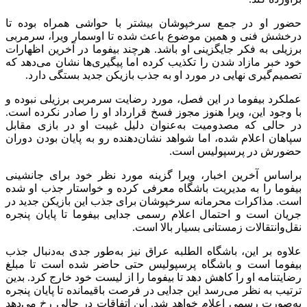
حضور او در جمع سرخپوشان بیشتر با حواشی همراه بوده تا
درخشش فنی و همین موضوع باعث شده تا اوسمار ویرا، سرمربی
برزیلی به فکر جایگزینی او باشد. هرچند بیفوما در آخرین اظهارات
خود خبر مازاد شدن را تکذیب کرده اما پیگیری‌ها نشان می‌دهد که
تصمیم‌گیری نهایی در مورد او به جذب بازیکن جدید بستگی دارد.
عملکرد بیفوما در این فصل، مورد رضایت سرمربی برزیلی نبوده و
با وجود این، ویرا هنوز مجوز فسخ قرارداد او را صادر نکرده است.
در حالی که مصدومیت به‌عنوان دلیل غیبت او در بازی مقابل
سپاهان اعلام شده، اما شواهد نشان‌دهنده رو به پایان بودن دوران
حضورش در پرسپولیس است.
براساس آخرین اخبار، ویرا گزینه مورد نظر خود برای جانشینی
بیفوما را به مدیریت باشگاه معرفی کرده و خواستار جذب او شده
است. مذاکرات محرمانه سرخپوشان برای جذب این بازیکن جدید در
جریان است و احتمال اعلام رسمی جدایی بیفوما تا پایان پنجره
نقل‌وانتقالات زمستانی بسیار بالا است.
علاوه بر این، باشگاه الطلبه عراق نیز به‌طور جدی به‌دنبال جذب
بیفوما است و باشگاه پرسپولیس حتی حاضر شده است تا مبلغ
رضایتنامه او را کاهش دهد تا بیفوما را از لیست خود خارج کرد. بدین
ترتیب به نظر می‌رسد این جدایی در فرصت باقیمانده تا پایان پنجره
به‌صورت رسمی اعلام خواهد شد. این اتفاقات در حالی رخ می‌دهد