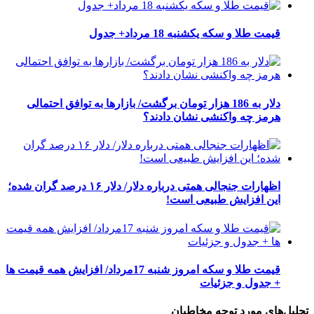
قیمت طلا و سکه یکشنبه 18 مرداد+ جدول
دلار به 186 هزار تومان برگشت/ بازارها به توافق احتمالی
هرمز چه واکنشی نشان دادند؟
اظهارات جنجالی همتی درباره دلار/ دلار ۱۶ درصد گران شده؛
این افزایش طبیعی است!
قیمت طلا و سکه امروز شنبه 17مرداد/ افزایش همه قیمت ها
+ جدول و جزئیات
تحلیل‌های مورد توجه مخاطبان