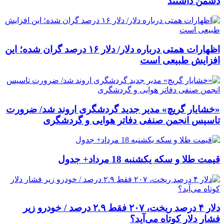
دشمن داشتند
اظهارات همتی درباره دلار/ دلار ۱۶ درصد گران شده؛ این
افزایش طبیعی است
«خشایار گریچ» مدیر جدید گردشگری اروند شد/ ضرورت
تاسیس انجمن صنفی دفاتر هوایی و گردشگری
قیمت طلا و سکه یکشنبه 18 مرداد+ جدول
دلار ۴ درصد ریخت، ۲۰۷ فقط ۲.۹ درصد / خودرو زیر
فشار دلار کوتاه می‌آید؟