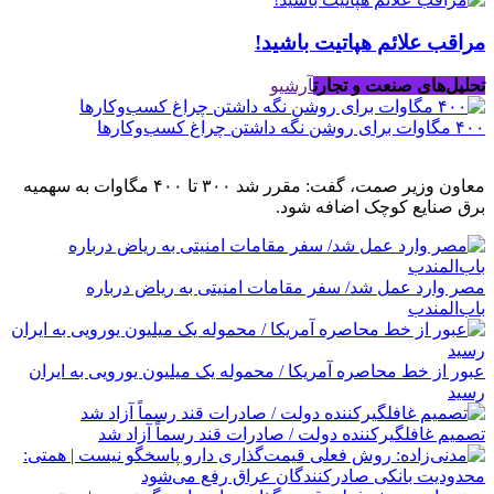
مراقب علائم هپاتیت باشید!
تحلیل‌های صنعت و تجارت
آرشیو
۴۰۰ مگاوات برای روشن نگه داشتن چراغ کسب‌وکار‌ها
معاون وزیر صمت، گفت: مقرر شد ۳۰۰ تا ۴۰۰ مگاوات به سهمیه
برق صنایع کوچک اضافه شود.
مصر وارد عمل شد/ سفر مقامات امنیتی به ریاض درباره
باب‌المندب
عبور از خط محاصره آمریکا / محموله یک میلیون یورویی به ایران
رسید
تصمیم غافلگیرکننده دولت / صادرات قند رسماً آزاد شد