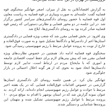
به گزارش اقتصادآنلاین به نقل از میزان، اصغر جهانگیر سخنگوی قوه
قضاییه گفت: جلسه‌ای به صورت وبیناری در قوه قضاییه به ریاست معاون
اول قوه قضاییه با حضور روسای دادگستری‌های سراسر کشور برگزار
شد. در این جلسه در دو محور قضایی و نظارتی دستوراتی که رئیس قوه
قضاییه صادر کرده بود به روسای دادگستری‌ها، ابلاغ شد.
وی افزود: در بخش قضایی مقرر شد که شعب ویژه قضایی در دادگستری
استان‌ها اعم از دادسرا‌ها و دادگاه‌ها تشکیل شود و به صورت فوق‌العاده و
خارج از نوبت به پرونده عوامل مرتبط با رژیم صهیونسیتی رسیدگی شود.
سخنگوی قوه قضاییه ادامه داد: همچنین در خصوص نظارت‌های ویژه
قضایی مقرر شد که پیش بینی‌های لازم برای حفظ امنیت اقتصادی جامعه
و اموری که با مایحتاج مردم در ارتباط است، تدابیر لازم توسط
دادستان‌ها اتخاذ شود به نحوی که از هر گونه اخلال احتمالی در بازار
جلوگیری شود.
جهانگیر بیان کرد: در همین جلسه روسای کل دادگستری استان‌ها
گزارشی در خصوص اقدامات فوق‌العاده قضایی که در یک هفته اخیر
مرتبط با حوادث و عوامل رژیم صهیونسیتی انجام داده‌اند، ارائه کردند. به
عنوان نمونه گزارش شد که در استان بوشهر با اقدام به موقع مردم، ۱۰
پرونده مرتبط با عوامل رژیم صهیونسیتی تشکیل شده و متهمان این
پرونده‌ها شناسایی و دستگیر شدند.