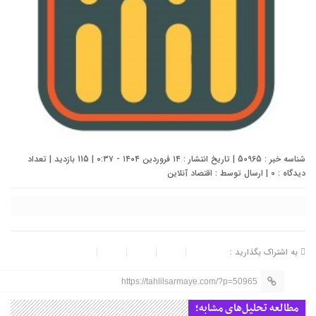
شناسه خبر : 50965 | تاریخ انتشار : ۱۴ فروردین ۱۴۰۴ - ۰:۳۷ | 115 بازدید | تعداد
دیدگاه :
0
| ارسال توسط :
اقتصاد آنلاین
به اشتراک بگذارید :
https://tahlilsarmaye.com/?p=50965
مطالعه تحلیل‌های مشابه؛