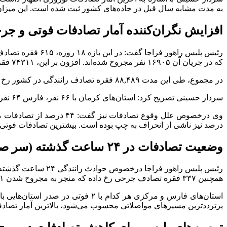
به مدت مشابه سال قبل در جاده‌های کشور ثبت شده است. این میزان تردد نسبت به مدت مشابه سال گذشته ۲.۵ درصد افزا
افزایش نگران‌کننده آمار تصادفات فوتی و جر
که در جریان آن ۱۶۹۰۵ نفر مجروح شده‌اند. افزون بر این، ۷۴۳۱۱ فقره تصادف خسارتی نیز در جاده‌های کشور به ثبت رسیده است.
در مجموع، طی این مدت ۸۸,۴۸۹ فقره تصادف رانندگی در کشور رخ داده است که نشان‌دهنده شدت و گستردگی حوادث رانندگی در ایام نوروز است.
سردار حسینی تصریح کرد: استان‌های کرمان با ۶۶ نفر، فارس ۶۴ نفر، خراسان رضوی ۵۳ نفر، خوزستان ۴۸ نفر و سیستان و بلوچستان ۴۶ نفر بیشترین آمار تصادفات فوتی را به خود اختصاص داده‌اند.
درصد نیز ناشی از انحراف به چپ بوده است. بیشترین تصادفات فوتی نیز در بازه زمانی ۱۶ تا ۲۰ رخ داده که ۲۷ درص
وضعیت تصادفات در ۲۴ ساعت گذشته (سر صحنه)
رئیس پلیس راهور فراجا درخصوص حوادث رانندگی ۲۴ ساعت گذشته (۱۲ فروردین ۱۴۰۴) اظهار داشت که در این بازه، ۱۷ فقره تصادف فوتی به وقوع پیوسته که ۱۸ نفر جان خود را از دست داده‌اند.
همچنین ۳۳۷ فقره تصادف جرحی رخ داده که منجر به مجروح شدن ۴۸۱ نفر شده است و ۹۵۷ فقره تصادف خسارتی نیز ثبت شده است. در مجموع، ۱,۳۱۱ تصادف در ۲۴ ساعت گذشته گزارش شده است.
استان‌های فارس و مرکزی هر کدام 
پرترددترین مسیر‌های مواصلاتی محسوب می‌شود، بالاترین آمار تصادفات جرحی را داشته و در ۲۴ ساعت گذشته،