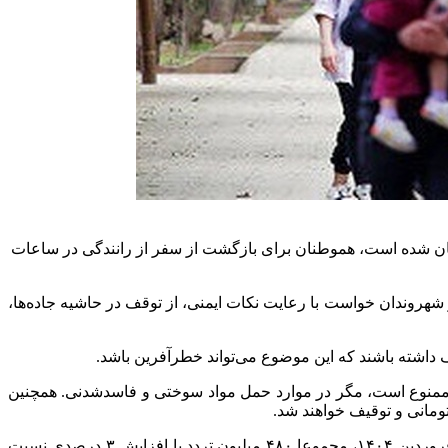
روز اخیر، ۶۱۵ فقره تصادف فوتی به وقوع پیوسته که متأسفانه منجر به جان‌باختن ۷۴۷ نفر از هم‌وطنان شده است، هموطنان برای بازگشت از سفر از رانندگی در ساعات
مور حسینی؛ رئیس پلیس راهور فراجا، ضمن تبریک روز ۱۳ فروردین به هم‌وطنان، از شهروندان خواست با رعایت نکات ایمنی، از توقف در حاشیه جاده‌ها،
داشته باشند که این موضوع می‌تواند خطرآفرین باشد.
مواصلاتی کشور ممنوع است، مگر در موارد حمل مواد سوختی و فاسدشدنی. همچنین
سردار حسینی با اشاره به آخرین آمار تصادفات نوروزی اظهار داشت: از آغاز طرح ترافیکی نوروز ۱۴۰۴ (۲۵ اسفند ۱۴۰۳) تا پایان روز ۱۲ فروردین ۱۴۰۴، مجموعا ۴۸۰ میلیون تردد با افزایش ۳ درصدی نسبت