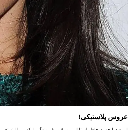
عروس پلاستیکی!
لورن سانچز به خاطر استایل پر زرق‌وبرق، زندگی لوکس و البته تغیی