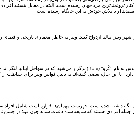
ر کنار ثروتمندترین مرد جهان رسیده است. البته در مقابل هستند اف
تقدند او با تلاش خودش به این جایگاه رسیده است!
احتمال زیاد در ماه ژوئن، در شهر ونیز ایتالیا ازدواج کنند. ونیز به خاطر معماری تا
گفته شده مراسم هم روی ابرقایق تفریحی ۵۰۰ میلیون دلاری جف بزوس به نام “کُرو” (
ول ۱۲۷ متر)، فقط ظرفیت ۱۸ مهمان VIP را در ۹ کابین دارد. با این حال، بعضی گفته‌اند به دلی
مخفی نگه داشته شده است. فهرست مهمان‌ها قراره است شامل افراد 
 از جمله افرادی هستند که شایعه شده دعوت شدند چون قبلا در جشن نام