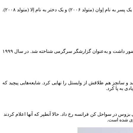
لورن از سال ۲۰۰۵ تا ۲۰۱۹ با پاتریک وایستل، مدیر هالیوودی و یکی از بنیان‌گذاران آژانس WME، ازدواج کرده بود. این زوج دو فرزند دارند: یک پسر به نام اِوان (متولد ۲۰۰۶) و یک دختر به نام اِلا (متولد ۲۰۰۸).
لورن کارش را به‌عنوان گزارشگر و مجری در شبکه‌هایی مثل Fox و Extra شروع کرد. او در برنامه‌هایی مثل Good Day LA و The View حضور داشت و به‌عنوان گزارشگر سرگرمی شناخته شد. در سال ۱۹۹۹
ن، درست بعد از اینکه بزوس از همسرش مکنزی اسکات (پس از ۲۵ سال ازدواج) جدا شد و سانچز هم طلاقش از وایستل را نهایی کرد. شایعه‌هایی پیچید که
ی به پا کرد.
 کرد. این اتفاق روی قایق تفریحی بزوس در سواحل کن فرانسه رخ داد. حالا آنطپر که آنها اعلام کردند