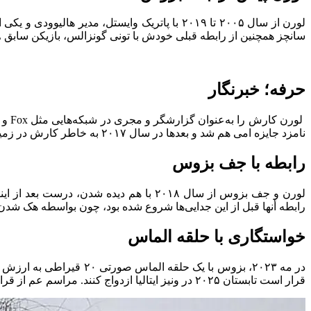
سانچز همچنین از رابطه قبلی خودش با تونی گونزالس، بازیکن سابق NFL، هم یک پسر به نام نیکو (متولد ۲۰۰۱) دارد.
حرفه؛ خبرنگار
نامزد جایزه امی هم شد و بعدها در سال ۲۰۱۷ به خاطر کارش در زمینه هوانوردی هم یک جایزه امی برد.
رابطه با جف بزوس
رابطه‌ أنها قبل از این جدایی‌ها شروع شده بود، چون بواسطه هک شدن
خواستگاری با حلقه الماس
قرار است تابستان ۲۰۲۵ در ونیز ایتالیا ازدواج کنند. مراسم عم از قرار معلوم با حضور افراد سرشناس و روی قایق لوکس بزوس برنامه‌ریزی شده است.