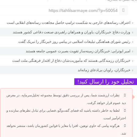
https://tahlilsarmaye.com/?p=50054
اعتراف رسانه‌های خارجی به شکست ترامپ حاصل مجاهدت رسانه‌های انقلابی است
وزارت دفاع: خبرنگاران، یاوران و همراهان راهبردی صنعت دفاعی کشور هستند
رئیس شورای هماهنگی تبلیغات اسلامی در پیامی روز خبرنگار را تبریک گفت
امیر ابوترابی: خبرنگاران زمینه‌ساز تقویت بصیرت عمومی جامعه هستند
خبرنگاران رزمندگانی هستند که مأموریت‌شان دفاع از اقتدار فرهنگی ملت است
خبرنگاران، راویان بی‌ادعای زمانه‌اند
تحلیل خود را ارسال کنید!
نظرات ارزشمند شما، پس از بررسی دقیق توسط مجموعه تحلیل‌سرمایه، در معرض
دید عموم قرار خواهد گرفت.
لطفا به خاطر داشته باشید که فضای گفت‌وگو، فضایی برای تبادل نظرهای سازنده و
احترام‌آمیز است.
هرگونه پیامی که حاوی توهین، افترا یا مغایر با قوانین کشورمان باشد، منتشر نخواهد
شد.