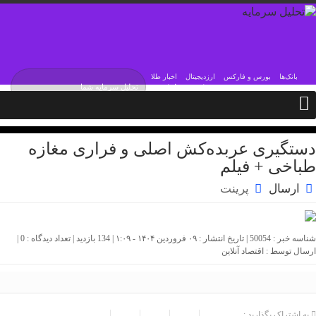
بانک‌ها
بورس و فارکس
ارزدیجیتال
اخبار طلا
شنبه / ۱۷ مرداد / ۱۴۰۵
Saturday, 8 August , 2026
دستگیری عربده‌کش اصلی و فراری مغازه
طباخی + فیلم
ارسال
پرینت
شناسه خبر : 50054 | تاریخ انتشار : ۰۹ فروردین ۱۴۰۴ - ۱:۰۹ | 134 بازدید | تعداد دیدگاه :
0
|
ارسال توسط :
اقتصاد آنلاین
به اشتراک بگذارید :