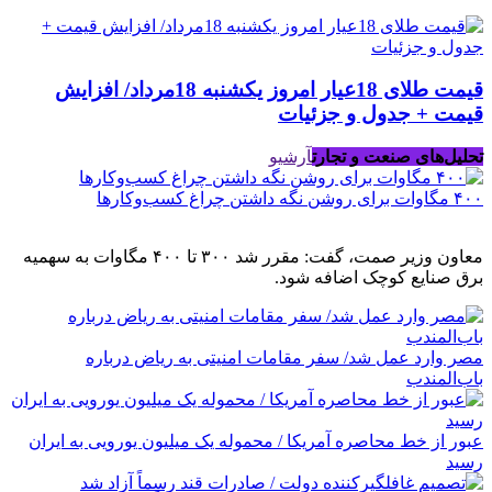
قیمت طلای 18عیار امروز یکشنبه 18مرداد/ افزایش
قیمت + جدول و جزئیات
تحلیل‌های صنعت و تجارت
آرشیو
۴۰۰ مگاوات برای روشن نگه داشتن چراغ کسب‌وکار‌ها
معاون وزیر صمت، گفت: مقرر شد ۳۰۰ تا ۴۰۰ مگاوات به سهمیه
برق صنایع کوچک اضافه شود.
مصر وارد عمل شد/ سفر مقامات امنیتی به ریاض درباره
باب‌المندب
عبور از خط محاصره آمریکا / محموله یک میلیون یورویی به ایران
رسید