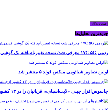
جدیدترین تحلیل‌ها
ردمی ۱۷C ۵G معرفی شد/ نسخه تغییرنام‌یافته یک گوشی قدیمی‌تر شیائومی
اولین تصاویر شیائومی میکس فولد ۵ منتشر شد
جاسوس‌افزار چینی «لایت‌اسپای»، قربانیان را در ۱۳ کشور ازجمله آمریکا هدف گرفت