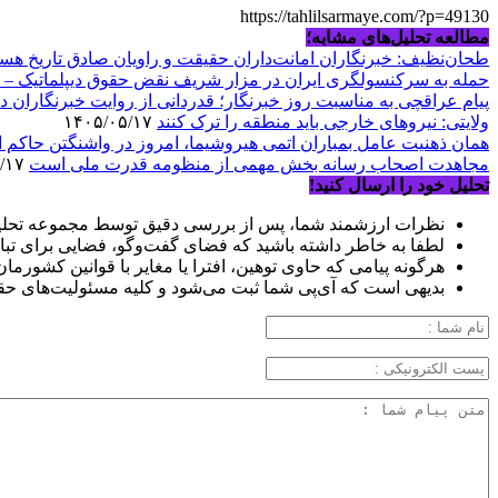
https://tahlilsarmaye.com/?p=49130
مطالعه تحلیل‌های مشابه؛
طحان‌نظیف: خبرنگاران امانت‌داران حقیقت و راویان صادق تاریخ‌ هست
حمله به سرکنسولگری ایران در مزار شریف نقض حقوق دیپلماتیک – 
پیام عراقچی به مناسبت روز خبرنگار؛ قدردانی از روایت خبرنگاران د
ولایتی: نیروهای خارجی باید منطقه را ترک کنند
۱۴۰۵/۰۵/۱۷
همان ذهنیت عامل بمباران اتمی هیروشیما، امروز در واشنگتن حاکم
مجاهدت اصحاب رسانه بخش مهمی از منظومه قدرت ملی است
۱۴۰۵/۰۵/۱۷
تحلیل خود را ارسال کنید!
نظرات ارزشمند شما، پس از بررسی دقیق توسط مجموعه تحلیل
لطفا به خاطر داشته باشید که فضای گفت‌وگو، فضایی برای تبا
هرگونه پیامی که حاوی توهین، افترا یا مغایر با قوانین کشورما
بدیهی است که آی‌پی شما ثبت می‌شود و کلیه مسئولیت‌های حق