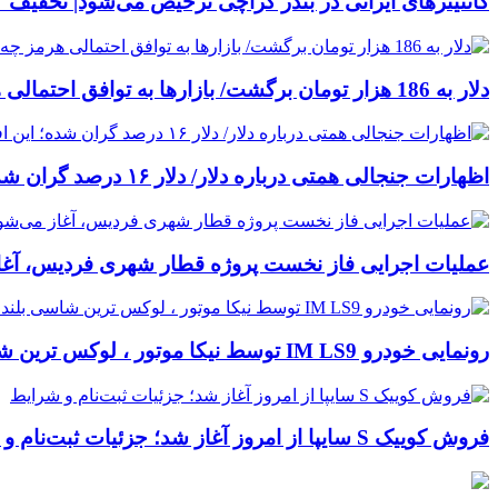
کانتینرهای ایرانی در بندر کراچی ترخیص می‌شود| تخفیف ۸۰ درصدی برای هزینه‌های انبارداری
دلار به 186 هزار تومان برگشت/ بازارها به توافق احتمالی هرمز چه واکنشی نشان دادند؟
اظهارات جنجالی همتی درباره دلار/ دلار ۱۶ درصد گران شده؛ این افزایش طبیعی است!
عملیات اجرایی فاز نخست پروژه قطار شهری فردیس، آغا
رونمایی خودرو IM LS9 توسط نیکا موتور ، لوکس ترین شاسی بلند EREV در ایران
فروش کوییک S سایپا از امروز آغاز شد؛ جزئیات ثبت‌نام و شرایط