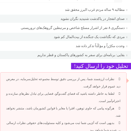
مطالبه ۹ ساله مردم غرب البرز محقق شد
صدای انفجار در پاکدشت شنیدید نگران نشوید
دستگیری ۸ نفر از اشرار مسلح شاخص و مرتبطین گروهک‌های تروریستی
مردی که نگذاشت یک جنگنده از بیت‌المال کم شود
وحدت مکرّراً و مؤکّداً تذکر داده شد
بقایی: برنامه‌ای برای سفر به کشورهای پاکستان و قطر نداریم
تحلیل خود را ارسال کنید!
نظرات ارزشمند شما، پس از بررسی دقیق توسط مجموعه تحلیل‌سرمایه، در معرض
دید عموم قرار خواهد گرفت.
لطفا به خاطر داشته باشید که فضای گفت‌وگو، فضایی برای تبادل نظرهای سازنده و
احترام‌آمیز است.
هرگونه پیامی که حاوی توهین، افترا یا مغایر با قوانین کشورمان باشد، منتشر نخواهد
شد.
بدیهی است که آی‌پی شما ثبت می‌شود و کلیه مسئولیت‌های حقوقی نظرات ارسالی
بر عهده شما خواهد بود.