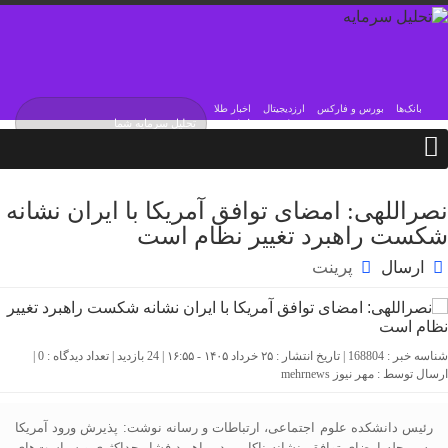
بانک‌ها
بورس و فارکس
ارزدیجیتال
اخبار طلا
پنجشنبه / ۱۵ مرداد / ۱۴۰۵
Thursday, 6 August , 2026
نصراللهی: امضای توافق آمریکا با ایران نشانه
شکست راهبرد تغییر نظام است
ارسال
پرینت
شناسه خبر : 168804 | تاریخ انتشار : ۲۵ خرداد ۱۴۰۵ - ۱۶:۵۵ | 24 بازدید | تعداد دیدگاه :
0
|
ارسال توسط :
مهر نیوز mehrnews
رئیس دانشکده علوم اجتماعی، ارتباطات و رسانه نوشت: پذیرش ورود آمریکا
به مرحله امضای توافق، نشانه ناکامی در راهبرد فشار حداکثری و سیاست‌های